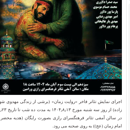
اجرای نمایش تئاتر فاخر «روایت زمان» (برشی از زندگی مهدوی ش
زاده) ا
در سالن آمفی تئاتر فرهنگسرای رازی
بصورت رایگان (هدیه محضر
امام زمان (عج)) به روی صحنه می رود.