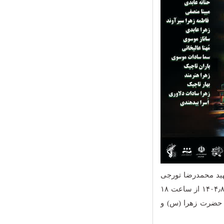
هید محمدرضا تورجی
ز روز سه شنبه مورخ ۱۴۰۴٫۸٫۱۳ به مدت ده شب تا تاریخ ۱۴۰۴٫۸٫۲۳ از ساعت ۱۸
 حضرت زهرا (س) و