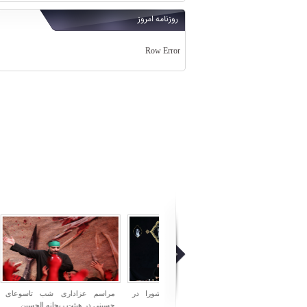
روزنامه امروز
Row Error
مراسم عزاداری روز عاشورا در
مراسم عزاداری شب تاسوعای
مراسم ش
دانشگاه تهران
حسینی در هیئت ریحانه الحسین
میدان اما