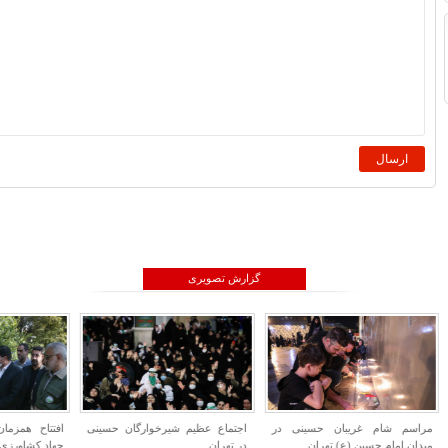
گزارش تصویری
ام غریبان حسینی در
اجتماع عظیم شیرخوارگان حسینی
افتتاح همزمان پروژه ها
م حسین (ع) تهران
در تهران
جهاد کشاورزی