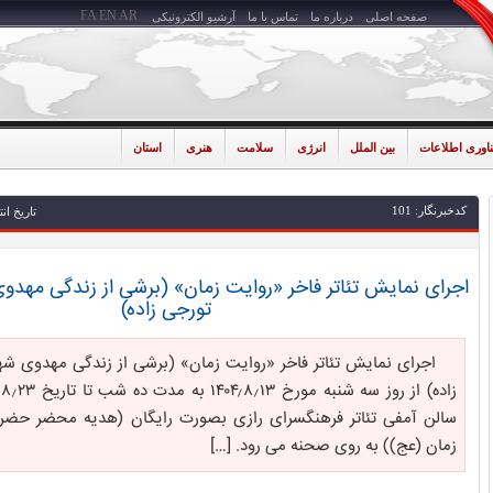
FA
EN
AR
صفحه اصلی
درباره ما
تماس با ما
آرشیو الکترونیکی
ناوری اطلاعات
بین الملل
انرژی
سلامت
هنری
استان
کدخبرنگار: 101
تاریخ انتشار: 1404-08
اجرای نمایش تئاتر فاخر «روایت زمان» (برشی از زندگی مهد
تورجی زاده)
اجرای نمایش تئاتر فاخر «روایت زمان» (برشی از زندگی مهدوی ش
سالن آمفی تئاتر فرهنگسرای رازی بصورت رایگان (هدیه محضر حضر
زمان (عج)) به روی صحنه می رود. […]