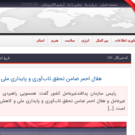
FA
EN
AR
صفحه اصلی
درباره ما
تماس با ما
آرشیو الکترونیکی
ناوری اطلاعات
بین الملل
انرژی
سلامت
هنری
استان
کدخبرنگار: 101
تاریخ انتشار: 1405-02
هلال احمر ضامن تحقق تاب‌آوری و پایداری ملی
رئیس سازمان پدافندغیرعامل کشور گفت: همسویی راهبردی مام
غیرعامل و هلال احمر ضامن تحقق تاب‌آوری و پایداری ملی و کاهش
است. […]