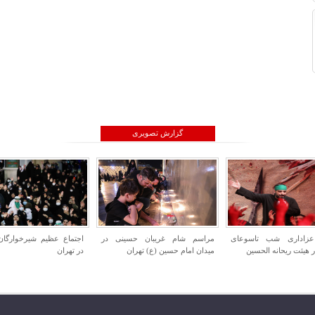
گزارش تصویری
ام غریبان حسینی در
اجتماع عظیم شیرخوارگان حسینی
افتتاح همزمان پروژه ها
م حسین (ع) تهران
در تهران
جهاد کشاورزی