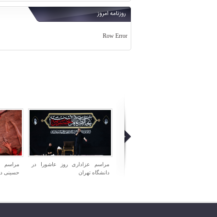
روزنامه امروز
Row Error
مراسم عزاداری روز عاشورا در
مراسم عزاداری شب تاسوعای
مراسم ش
دانشگاه تهران
حسینی در هیئت ریحانه الحسین
میدان اما