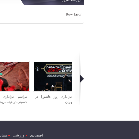
روزنامه امروز
Row Error
مراسم عزاداری روز عاشورا در
مراسم عزاداری شب تاسوعای
مراسم ش
دانشگاه تهران
حسینی در هیئت ریحانه الحسین
میدان اما
اقتصادی
ورزشی
سیاس