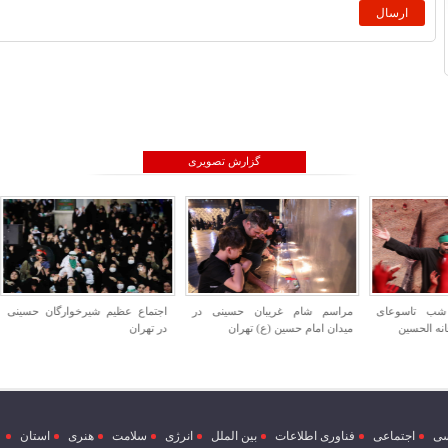
گزارش تصویری
ام غریبان حسینی در
اجتماع عظیم شیرخوارگان حسینی
افتتاح همزمان پروژه ها
م حسین (ع) تهران
در تهران
جهاد کشاورزی
ی
اجتماعی
فناوری اطلاعات
بین الملل
انرژی
سلامت
هنری
استان