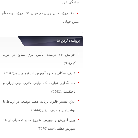
هفتگی کرد
۱۰ پروژه مس ایران در میان ۵۱ پروژه توسعه‌ای
مس جهان
پربیننده ترین ها
افزایش ۱۳ درصدی تأمین برق صنایع در دوره
گرم(96)
عارف: شکاف زنجیره آموزش باید ترمیم شود(8587)
هدف‌گذاری تجارت یک میلیارد دلاری میان ایران و
تاجیکستان(8542)
ابلاغ تفسیر قانون برنامه هفتم توسعه در ارتباط با
بهینه‌سازی مصرف انرژی(8444)
وزیر آموزش و پرورش: شروع سال تحصیلی از ۱۵
شهریور قطعی است(7878)