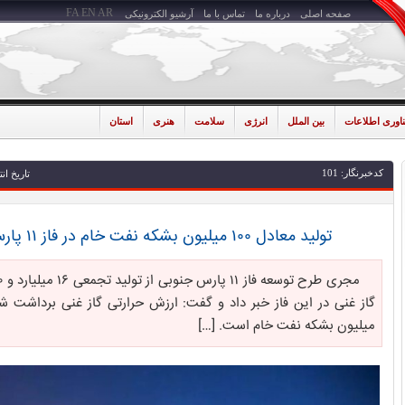
FA
EN
AR
صفحه اصلی
درباره ما
تماس با ما
آرشیو الکترونیکی
ناوری اطلاعات
بین الملل
انرژی
سلامت
هنری
استان
کدخبرنگار: 101
تاریخ انتشار: 1405-03
تولید معادل ۱۰۰ میلیون بشکه نفت‌ خام در فاز ۱۱ پارس جنوبی
میلیون بشکه نفت خام است. […]