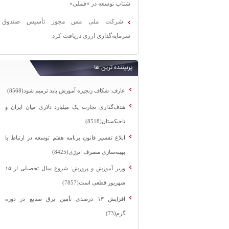
شتاب توسعه در «فملی»
شرکت ملی مس مجوز تأسیس صندوق
سرمایه‌گذاری ارزی دریافت کرد
پربیننده ترین ها
عارف: شکاف زنجیره آموزش باید ترمیم شود(8568)
هدف‌گذاری تجارت یک میلیارد دلاری میان ایران و
تاجیکستان(8518)
ابلاغ تفسیر قانون برنامه هفتم توسعه در ارتباط با
بهینه‌سازی مصرف انرژی(8425)
وزیر آموزش و پرورش: شروع سال تحصیلی از ۱۵
شهریور قطعی است(7857)
افزایش ۱۳ درصدی تأمین برق صنایع در دوره
گرم(73)