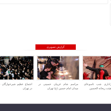
گزارش تصویری
ام غریبان حسینی در
اجتماع عظیم شیرخوارگان حسینی
افتتاح همزمان پروژه ها
م حسین (ع) تهران
در تهران
جهاد کشاورزی