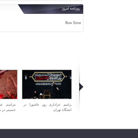
روزنامه امروز
Row Error
مراسم عزاداری روز عاشورا در
مراسم عزاداری شب تاسوعای
مراسم ش
دانشگاه تهران
حسینی در هیئت ریحانه الحسین
میدان اما