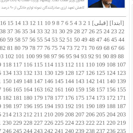
معاون وزیر صمت گفت: پیشنهاد وزارت صمت به بانک مرکزی و
کاهش تعهد ارزی صادرکنندگان نمونه لوازم خانگی از ۹۰ درصد به ۸۰ درصد است.
[ابتدا]
[قبلی]
1
2
3
4
5
6
7
8
9
10
11
12
13
14
15
16
38
37
36
35
34
33
32
31
30
29
28
27
26
25
24
23
22
60
59
58
57
56
55
54
53
52
51
50
49
48
47
46
45
44
82
81
80
79
78
77
76
75
74
73
72
71
70
69
68
67
66
03
102
101
100
99
98
97
96
95
94
93
92
91
90
89
88
9
118
117
116
115
114
113
112
111
110
109
108
107
5
134
133
132
131
130
129
128
127
126
125
124
123
1
150
149
148
147
146
145
144
143
142
141
140
139
7
166
165
164
163
162
161
160
159
158
157
156
155
3
182
181
180
179
178
177
176
175
174
173
172
171
9
198
197
196
195
194
193
192
191
190
189
188
187
5
214
213
212
211
210
209
208
207
206
205
204
203
1
230
229
228
227
226
225
224
223
222
221
220
219
7
246
245
244
243
242
241
240
239
238
237
236
235