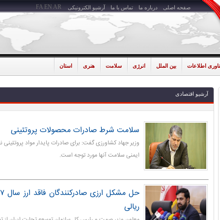
FA
EN
AR
صفحه اصلی
درباره ما
تماس با ما
آرشیو الکترونیکی
ناوری اطلاعات
بین الملل
انرژی
سلامت
هنری
استان
آرشیو اقتصادی
سلامت شرط صادرات محصولات پروتئینی
وزیر جهاد کشاورزی گفت: برای صادرات پایدار مواد پروتئینی 
ایمنی سلامت آنها مورد توجه است.
ریالی
معاون وزیر صمت و رئیس کل سازمان توسعه تجارت ایران از تص