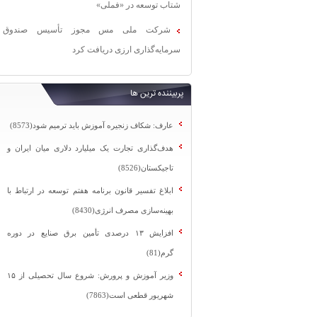
شتاب توسعه در «فملی»
شرکت ملی مس مجوز تأسیس صندوق
سرمایه‌گذاری ارزی دریافت کرد
پربیننده ترین ها
عارف: شکاف زنجیره آموزش باید ترمیم شود(8573)
هدف‌گذاری تجارت یک میلیارد دلاری میان ایران و
تاجیکستان(8526)
ابلاغ تفسیر قانون برنامه هفتم توسعه در ارتباط با
بهینه‌سازی مصرف انرژی(8430)
افزایش ۱۳ درصدی تأمین برق صنایع در دوره
گرم(81)
وزیر آموزش و پرورش: شروع سال تحصیلی از ۱۵
شهریور قطعی است(7863)