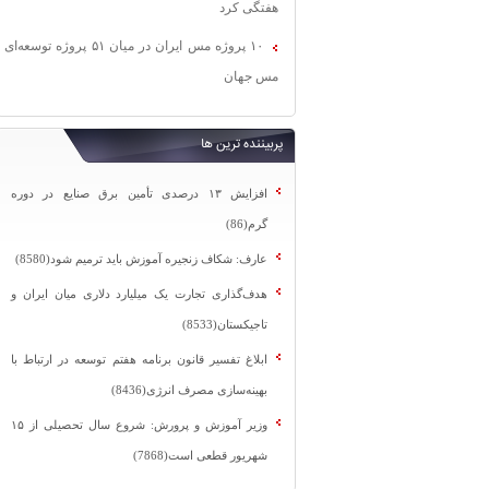
هفتگی کرد
۱۰ پروژه مس ایران در میان ۵۱ پروژه توسعه‌ای
مس جهان
پربیننده ترین ها
افزایش ۱۳ درصدی تأمین برق صنایع در دوره
گرم(86)
عارف: شکاف زنجیره آموزش باید ترمیم شود(8580)
هدف‌گذاری تجارت یک میلیارد دلاری میان ایران و
تاجیکستان(8533)
ابلاغ تفسیر قانون برنامه هفتم توسعه در ارتباط با
بهینه‌سازی مصرف انرژی(8436)
وزیر آموزش و پرورش: شروع سال تحصیلی از ۱۵
شهریور قطعی است(7868)