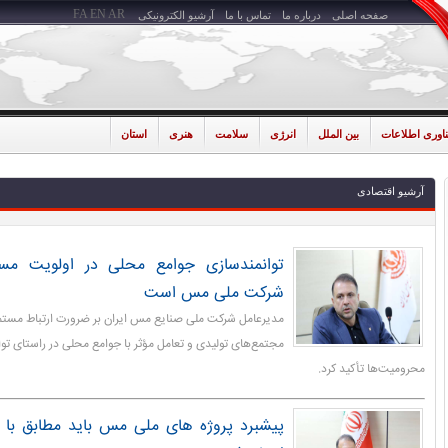
FA
EN
AR
صفحه اصلی
درباره ما
تماس با ما
آرشیو الکترونیکی
ناوری اطلاعات
بین الملل
انرژی
سلامت
هنری
استان
آرشیو اقتصادی
توانمندسازی جوامع محلی در اولویت مسئ
شرکت ملی مس است
مدیرعامل شرکت ملی صنایع مس ایران بر ضرورت ارتباط مستمر 
مجتمع‌های تولیدی و تعامل مؤثر با جوامع محلی در راستای تو
محرومیت‌ها تأکید کرد.
پیشبرد پروژه های ملی مس باید مطابق با ب