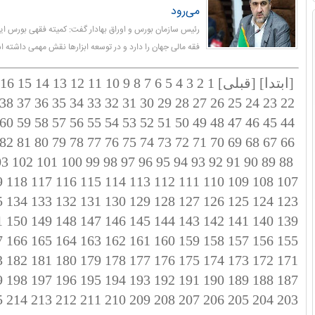
می‌رود
رئیس سازمان بورس و اوراق بهادار گفت: کمیته فقهی بورس ایر
فقه مالی جهان را دارد و در توسعه‌ ابزارها نقش مهمی داشته 
[ابتدا]
[قبلی]
1
2
3
4
5
6
7
8
9
10
11
12
13
14
15
16
38
37
36
35
34
33
32
31
30
29
28
27
26
25
24
23
22
60
59
58
57
56
55
54
53
52
51
50
49
48
47
46
45
44
82
81
80
79
78
77
76
75
74
73
72
71
70
69
68
67
66
03
102
101
100
99
98
97
96
95
94
93
92
91
90
89
88
9
118
117
116
115
114
113
112
111
110
109
108
107
5
134
133
132
131
130
129
128
127
126
125
124
123
1
150
149
148
147
146
145
144
143
142
141
140
139
7
166
165
164
163
162
161
160
159
158
157
156
155
3
182
181
180
179
178
177
176
175
174
173
172
171
9
198
197
196
195
194
193
192
191
190
189
188
187
5
214
213
212
211
210
209
208
207
206
205
204
203