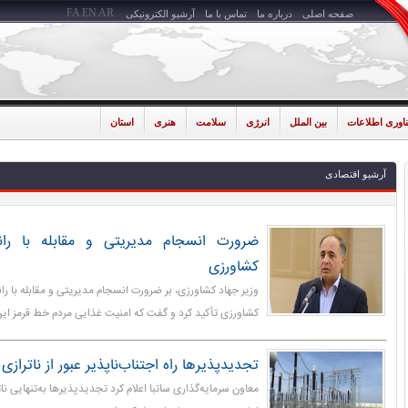
FA
EN
AR
صفحه اصلی
درباره ما
تماس با ما
آرشیو الکترونیکی
ناوری اطلاعات
بین الملل
انرژی
سلامت
هنری
استان
آرشیو اقتصادی
ضرورت انسجام مدیریتی و مقابله با را
کشاورزی
وزیر جهاد کشاورزی، بر ضرورت انسجام مدیریتی و مقابله با 
کشاورزی تأکید کرد و گفت که امنیت غذایی مردم خط قرمز این
تجدیدپذیرها راه اجتناب‌ناپذیر عبور از ناترازی
معاون سرمایه‌گذاری ساتبا اعلام کرد تجدیدپذیرها به‌تنهایی نات