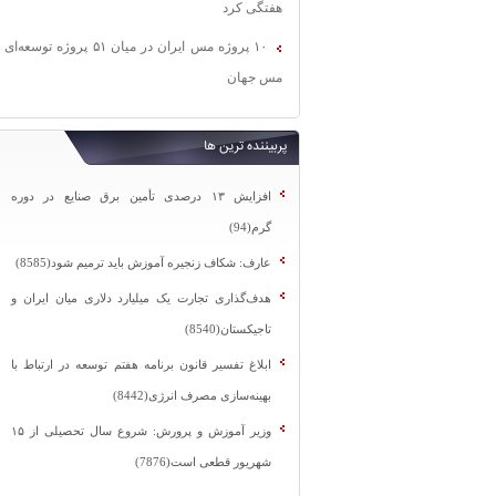
هفتگی کرد
۱۰ پروژه مس ایران در میان ۵۱ پروژه توسعه‌ای
مس جهان
پربیننده ترین ها
افزایش ۱۳ درصدی تأمین برق صنایع در دوره
گرم(94)
عارف: شکاف زنجیره آموزش باید ترمیم شود(8585)
هدف‌گذاری تجارت یک میلیارد دلاری میان ایران و
تاجیکستان(8540)
ابلاغ تفسیر قانون برنامه هفتم توسعه در ارتباط با
بهینه‌سازی مصرف انرژی(8442)
وزیر آموزش و پرورش: شروع سال تحصیلی از ۱۵
شهریور قطعی است(7876)