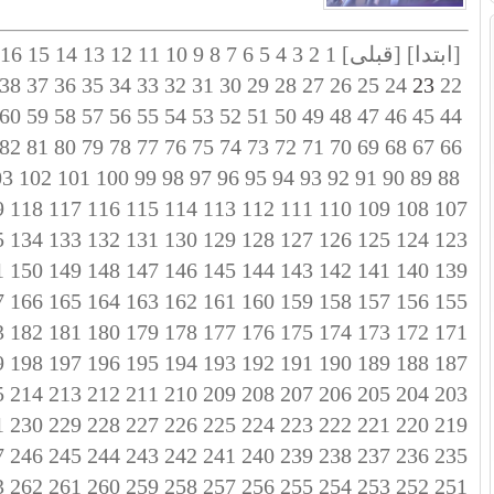
[ابتدا]
[قبلی]
1
2
3
4
5
6
7
8
9
10
11
12
13
14
15
16
38
37
36
35
34
33
32
31
30
29
28
27
26
25
24
23
22
60
59
58
57
56
55
54
53
52
51
50
49
48
47
46
45
44
82
81
80
79
78
77
76
75
74
73
72
71
70
69
68
67
66
03
102
101
100
99
98
97
96
95
94
93
92
91
90
89
88
9
118
117
116
115
114
113
112
111
110
109
108
107
5
134
133
132
131
130
129
128
127
126
125
124
123
1
150
149
148
147
146
145
144
143
142
141
140
139
7
166
165
164
163
162
161
160
159
158
157
156
155
3
182
181
180
179
178
177
176
175
174
173
172
171
9
198
197
196
195
194
193
192
191
190
189
188
187
5
214
213
212
211
210
209
208
207
206
205
204
203
1
230
229
228
227
226
225
224
223
222
221
220
219
7
246
245
244
243
242
241
240
239
238
237
236
235
3
262
261
260
259
258
257
256
255
254
253
252
251