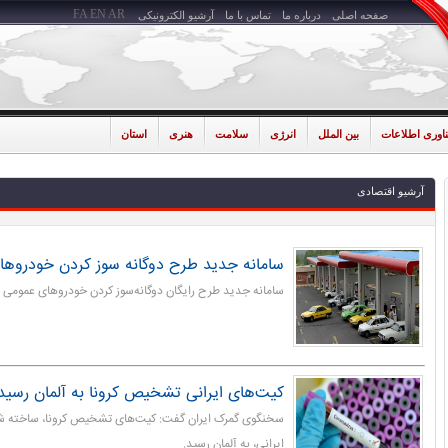
FA
EN
AR
صفحه اصلی
درباره ما
تماس با ما
آرشیو الکترونیکی
ناوری اطلاعات
بین الملل
انرژی
سلامت
هنری
استان
آرشیو اقتصادی
سامانه جدید طرح دوگانه سوز کردن خودروه
سامانه جدید طرح رایگان دوگانه‌سوز کردن خودروهای عمومی 
کیت‌های ایرانی تشخیص کرونا به آلمان رسید
سخنگوی گمرک ایران گفت: کیت‌های تشخیص کرونا، ساخته
ایرانی، به آلمان رسید.