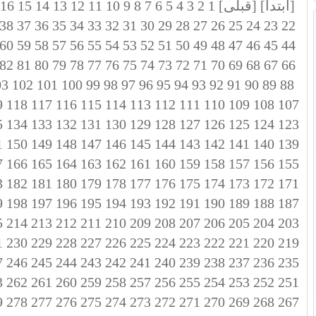
[ابتدا]
[قبلی]
1
2
3
4
5
6
7
8
9
10
11
12
13
14
15
16
38
37
36
35
34
33
32
31
30
29
28
27
26
25
24
23
22
60
59
58
57
56
55
54
53
52
51
50
49
48
47
46
45
44
82
81
80
79
78
77
76
75
74
73
72
71
70
69
68
67
66
03
102
101
100
99
98
97
96
95
94
93
92
91
90
89
88
9
118
117
116
115
114
113
112
111
110
109
108
107
5
134
133
132
131
130
129
128
127
126
125
124
123
1
150
149
148
147
146
145
144
143
142
141
140
139
7
166
165
164
163
162
161
160
159
158
157
156
155
3
182
181
180
179
178
177
176
175
174
173
172
171
9
198
197
196
195
194
193
192
191
190
189
188
187
5
214
213
212
211
210
209
208
207
206
205
204
203
1
230
229
228
227
226
225
224
223
222
221
220
219
7
246
245
244
243
242
241
240
239
238
237
236
235
3
262
261
260
259
258
257
256
255
254
253
252
251
9
278
277
276
275
274
273
272
271
270
269
268
267