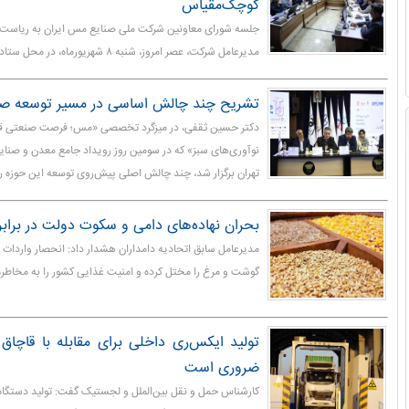
کوچک‌مقیاس
جلسه شورای معاونین شرکت ملی صنایع مس ایران به ریاست
مدیرعامل شرکت، عصر امروز، شنبه ۸ شهریورماه، در محل ستاد این شرکت برگزار شد.
تشریح چند چالش اساسی در مسیر توسعه صن
دکتر حسین ثقفی، در میزگرد تخصصی «مس؛ فرصت صنعتی قر
تهران برگزار شد، چند چالش اصلی پیش‌روی توسعه این حوزه را
بحران نهاده‌های دامی و سکوت دولت در برابر
مدیرعامل سابق اتحادیه دامداران هشدار داد: انحصار واردات ن
گوشت و مرغ را مختل کرده و امنیت غذایی کشور را به مخاطره
تولید ایکس‌ری داخلی برای مقابله با قاچاق 
ضروری است
کارشناس حمل و نقل بین‌الملل و لجستیک گفت: تولید دستگاه