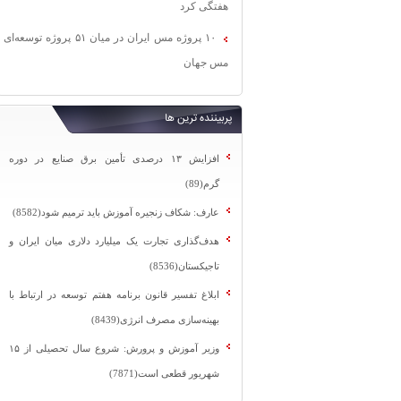
هفتگی کرد
۱۰ پروژه مس ایران در میان ۵۱ پروژه توسعه‌ای
مس جهان
پربیننده ترین ها
افزایش ۱۳ درصدی تأمین برق صنایع در دوره
گرم(89)
عارف: شکاف زنجیره آموزش باید ترمیم شود(8582)
هدف‌گذاری تجارت یک میلیارد دلاری میان ایران و
تاجیکستان(8536)
ابلاغ تفسیر قانون برنامه هفتم توسعه در ارتباط با
بهینه‌سازی مصرف انرژی(8439)
وزیر آموزش و پرورش: شروع سال تحصیلی از ۱۵
شهریور قطعی است(7871)