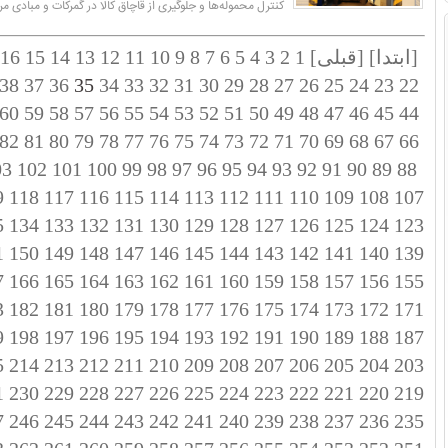
کنترل محموله‌ها و جلوگیری از قاچاق کالا در گمرکات و مبادی
[ابتدا]
[قبلی]
1
2
3
4
5
6
7
8
9
10
11
12
13
14
15
16
38
37
36
35
34
33
32
31
30
29
28
27
26
25
24
23
22
60
59
58
57
56
55
54
53
52
51
50
49
48
47
46
45
44
82
81
80
79
78
77
76
75
74
73
72
71
70
69
68
67
66
03
102
101
100
99
98
97
96
95
94
93
92
91
90
89
88
9
118
117
116
115
114
113
112
111
110
109
108
107
5
134
133
132
131
130
129
128
127
126
125
124
123
1
150
149
148
147
146
145
144
143
142
141
140
139
7
166
165
164
163
162
161
160
159
158
157
156
155
3
182
181
180
179
178
177
176
175
174
173
172
171
9
198
197
196
195
194
193
192
191
190
189
188
187
5
214
213
212
211
210
209
208
207
206
205
204
203
1
230
229
228
227
226
225
224
223
222
221
220
219
7
246
245
244
243
242
241
240
239
238
237
236
235