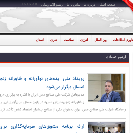
FA
EN
AR
صفحه اصلی
درباره ما
تماس با ما
آرشیو الکترونیکی
ناوری اطلاعات
بین الملل
انرژی
سلامت
هنری
استان
آرشیو اقتصادی
رویداد ملی ایده‌های نوآورانه و فناورانه ز
امسال برگزار می‌شود
مدیرعامل شرکت ملی صنایع مس ایران با اشاره به برگزاری «روی
و فناورانه زنجیره ارزش مس» در پاییز امسال، بر برگزاری این ر
و جایگاه شرکت ملی صنایع مس ایران به‌عنوان یکی از صنایع پیشران اقتصاد کشور تأکید کرد.
ارائه برنامه مشوق‌های سرمایه‌گذاری برا