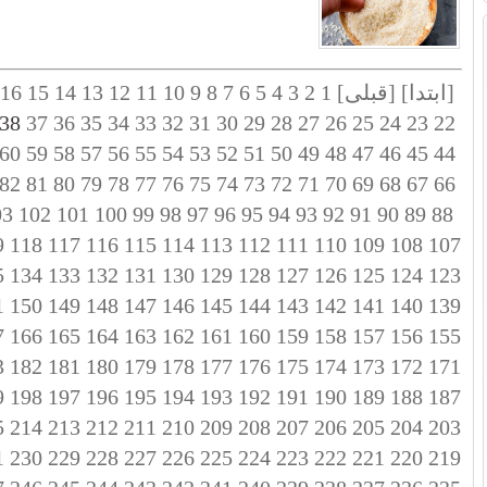
[ابتدا]
[قبلی]
1
2
3
4
5
6
7
8
9
10
11
12
13
14
15
16
38
37
36
35
34
33
32
31
30
29
28
27
26
25
24
23
22
60
59
58
57
56
55
54
53
52
51
50
49
48
47
46
45
44
82
81
80
79
78
77
76
75
74
73
72
71
70
69
68
67
66
03
102
101
100
99
98
97
96
95
94
93
92
91
90
89
88
9
118
117
116
115
114
113
112
111
110
109
108
107
5
134
133
132
131
130
129
128
127
126
125
124
123
1
150
149
148
147
146
145
144
143
142
141
140
139
7
166
165
164
163
162
161
160
159
158
157
156
155
3
182
181
180
179
178
177
176
175
174
173
172
171
9
198
197
196
195
194
193
192
191
190
189
188
187
5
214
213
212
211
210
209
208
207
206
205
204
203
1
230
229
228
227
226
225
224
223
222
221
220
219