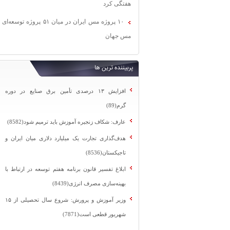
هفتگی کرد
۱۰ پروژه مس ایران در میان ۵۱ پروژه توسعه‌ای
مس جهان
پربیننده ترین ها
افزایش ۱۳ درصدی تأمین برق صنایع در دوره
گرم(89)
عارف: شکاف زنجیره آموزش باید ترمیم شود(8582)
هدف‌گذاری تجارت یک میلیارد دلاری میان ایران و
تاجیکستان(8536)
ابلاغ تفسیر قانون برنامه هفتم توسعه در ارتباط با
بهینه‌سازی مصرف انرژی(8439)
وزیر آموزش و پرورش: شروع سال تحصیلی از ۱۵
شهریور قطعی است(7871)