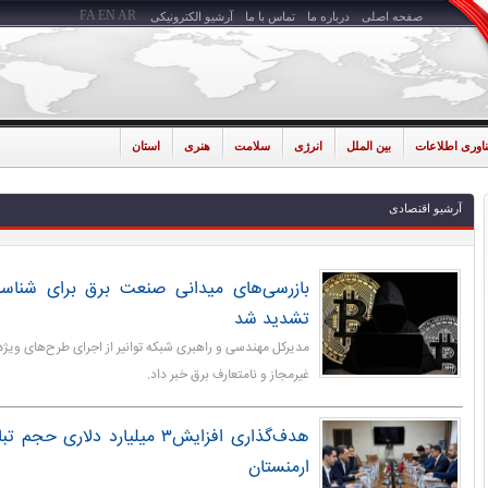
FA
EN
AR
صفحه اصلی
درباره ما
تماس با ما
آرشیو الکترونیکی
ناوری اطلاعات
بین الملل
انرژی
سلامت
هنری
استان
آرشیو اقتصادی
بازرسی‌های میدانی صنعت برق برای شناسا
تشدید شد
مدیرکل مهندسی و راهبری شبکه توانیر از اجرای طرح‌های ویژه
غیرمجاز و نامتعارف برق خبر داد.
هدف‌گذاری افزایش۳ میلیارد دلاری
ارمنستان