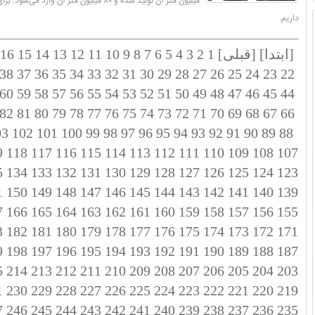
میلیون متر آن تولید شده و ۸۰ میلیون متر آن وار
داریم.
[ابتدا]
[قبلی]
1
2
3
4
5
6
7
8
9
10
11
12
13
14
15
16
38
37
36
35
34
33
32
31
30
29
28
27
26
25
24
23
22
60
59
58
57
56
55
54
53
52
51
50
49
48
47
46
45
44
82
81
80
79
78
77
76
75
74
73
72
71
70
69
68
67
66
03
102
101
100
99
98
97
96
95
94
93
92
91
90
89
88
9
118
117
116
115
114
113
112
111
110
109
108
107
5
134
133
132
131
130
129
128
127
126
125
124
123
1
150
149
148
147
146
145
144
143
142
141
140
139
7
166
165
164
163
162
161
160
159
158
157
156
155
3
182
181
180
179
178
177
176
175
174
173
172
171
9
198
197
196
195
194
193
192
191
190
189
188
187
5
214
213
212
211
210
209
208
207
206
205
204
203
1
230
229
228
227
226
225
224
223
222
221
220
219
7
246
245
244
243
242
241
240
239
238
237
236
235