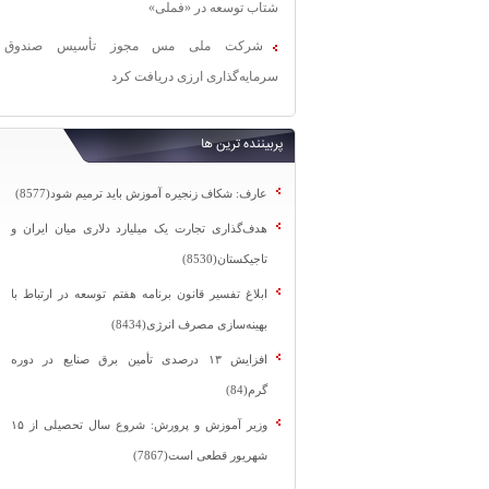
شتاب توسعه در «فملی»
شرکت ملی مس مجوز تأسیس صندوق
سرمایه‌گذاری ارزی دریافت کرد
پربیننده ترین ها
عارف: شکاف زنجیره آموزش باید ترمیم شود(8577)
هدف‌گذاری تجارت یک میلیارد دلاری میان ایران و
تاجیکستان(8530)
ابلاغ تفسیر قانون برنامه هفتم توسعه در ارتباط با
بهینه‌سازی مصرف انرژی(8434)
افزایش ۱۳ درصدی تأمین برق صنایع در دوره
گرم(84)
وزیر آموزش و پرورش: شروع سال تحصیلی از ۱۵
شهریور قطعی است(7867)