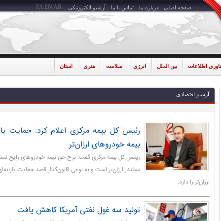
FA
EN
AR
صفحه اصلی
درباره ما
تماس با ما
آرشیو الکترونیکی
ناوری اطلاعات
بین الملل
انرژی
سلامت
هنری
استان
آرشیو اقتصادی
رئیس کل بیمه مرکزی اعلام کرد: حمایت یار
بیمه خودروهای ارزان‌تر
رییس کل بیمه مرکزی گفت: نرخ حق بیمه خودروهای رایج نسب
سیلندر ارزان‌تر است و به نوعی قانون‌گذار قصد حمایت یارانه‌
ارزان‌تر را دارد.
تولید سه غول نفتی آمریکا کاهش یافت