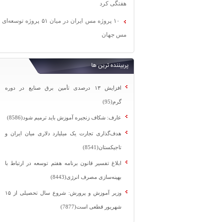
هفتگی کرد
۱۰ پروژه مس ایران در میان ۵۱ پروژه توسعه‌ای
مس جهان
پربیننده ترین ها
افزایش ۱۳ درصدی تأمین برق صنایع در دوره
گرم(95)
عارف: شکاف زنجیره آموزش باید ترمیم شود(8586)
هدف‌گذاری تجارت یک میلیارد دلاری میان ایران و
تاجیکستان(8541)
ابلاغ تفسیر قانون برنامه هفتم توسعه در ارتباط با
بهینه‌سازی مصرف انرژی(8443)
وزیر آموزش و پرورش: شروع سال تحصیلی از ۱۵
شهریور قطعی است(7877)