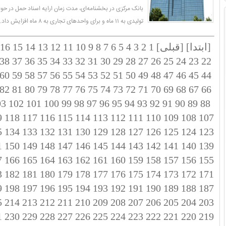
بانک مرکزی در بخشنامه‌ای، مدت زمان ارایه اسناد حمل در حوال
تولیدی به ۱۱ ماه و برای واحدهای تجاری به ۸ ماه افزایش داد.
[ابتدا]
[قبلی]
1
2
3
4
5
6
7
8
9
10
11
12
13
14
15
16
38
37
36
35
34
33
32
31
30
29
28
27
26
25
24
23
22
60
59
58
57
56
55
54
53
52
51
50
49
48
47
46
45
44
82
81
80
79
78
77
76
75
74
73
72
71
70
69
68
67
66
03
102
101
100
99
98
97
96
95
94
93
92
91
90
89
88
9
118
117
116
115
114
113
112
111
110
109
108
107
5
134
133
132
131
130
129
128
127
126
125
124
123
1
150
149
148
147
146
145
144
143
142
141
140
139
7
166
165
164
163
162
161
160
159
158
157
156
155
3
182
181
180
179
178
177
176
175
174
173
172
171
9
198
197
196
195
194
193
192
191
190
189
188
187
5
214
213
212
211
210
209
208
207
206
205
204
203
1
230
229
228
227
226
225
224
223
222
221
220
219