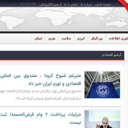
FA
EN
AR
صفحه اصلی
درباره ما
تماس با ما
آرشیو الکترونیکی
ناوری اطلاعات
بین الملل
انرژی
سلامت
هنری
استان
آرشیو اقتصادی
علیرغم شیوع کرونا ، صندوق بین المللی 
اقتصادی و تورم ایران خبر داد
صندوق بین‌المللی پول درگزارش جدید چشم انداز اقتصاد جهان 
نرخ تورم ایران علیرغم شیوع ویروس کرونا خبر داد.
جزئیات پرداخت ۲ وام قرض‌الحسن
نیست