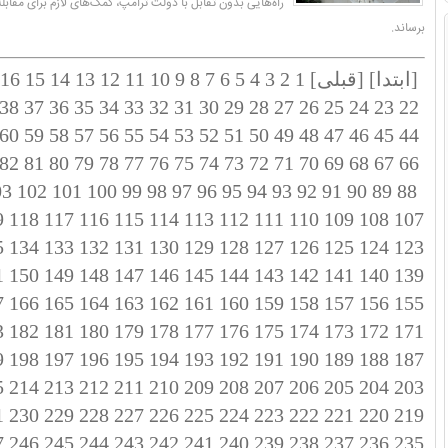
راه‌هایی بدون تقابل با دولت ترامپ، کمک‌های لازم برای مقابله ب
برساند.
[ابتدا]
[قبلی]
1
2
3
4
5
6
7
8
9
10
11
12
13
14
15
16
38
37
36
35
34
33
32
31
30
29
28
27
26
25
24
23
22
60
59
58
57
56
55
54
53
52
51
50
49
48
47
46
45
44
82
81
80
79
78
77
76
75
74
73
72
71
70
69
68
67
66
03
102
101
100
99
98
97
96
95
94
93
92
91
90
89
88
9
118
117
116
115
114
113
112
111
110
109
108
107
5
134
133
132
131
130
129
128
127
126
125
124
123
1
150
149
148
147
146
145
144
143
142
141
140
139
7
166
165
164
163
162
161
160
159
158
157
156
155
3
182
181
180
179
178
177
176
175
174
173
172
171
9
198
197
196
195
194
193
192
191
190
189
188
187
5
214
213
212
211
210
209
208
207
206
205
204
203
1
230
229
228
227
226
225
224
223
222
221
220
219
7
246
245
244
243
242
241
240
239
238
237
236
235