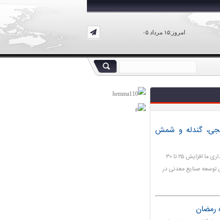
امروز:۱۵ مرداد ۰۵
نجی، گندله و شمش
معاون امور معادن و صنایع معدنی وزارت صمت، گفت: هدفگذاری ما افزایش ۲۵ تا ۳۰
 توسعه صنایع معدنی در
ه رمضان