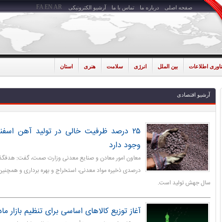
FA
EN
AR
صفحه اصلی
درباره ما
تماس با ما
آرشیو الکترونیکی
ناوری اطلاعات
بین الملل
انرژی
سلامت
هنری
استان
آرشیو اقتصادی
۲۵ درصد ظرفیت خالی در تولید آهن اسف
وجود دارد
درصدی ذخیره مواد معدنی، استخراج و بهره برداری و همچنین
سال جهش تولید است.
آغاز توزیع کالاهای اساسی برای تنظیم بازار ما