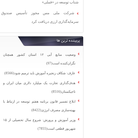
شتاب توسعه در «فملی»
شرکت ملی مس مجوز تأسیس صندوق
سرمایه‌گذاری ارزی دریافت کرد
پربیننده ترین ها
وضعیت منابع آبی ۱۲ استان کشور همچنان
نگران‌کننده است(97)
عارف: شکاف زنجیره آموزش باید ترمیم شود(8566)
هدف‌گذاری تجارت یک میلیارد دلاری میان ایران و
تاجیکستان(8516)
ابلاغ تفسیر قانون برنامه هفتم توسعه در ارتباط با
بهینه‌سازی مصرف انرژی(8422)
وزیر آموزش و پرورش: شروع سال تحصیلی از ۱۵
شهریور قطعی است(7855)