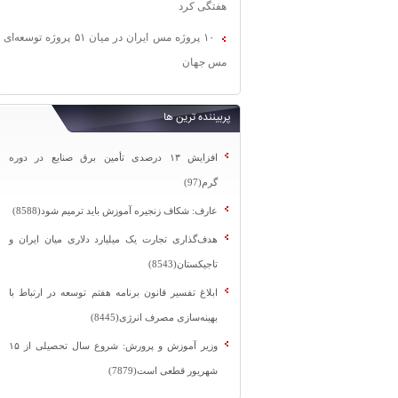
هفتگی کرد
۱۰ پروژه مس ایران در میان ۵۱ پروژه توسعه‌ای
مس جهان
پربیننده ترین ها
افزایش ۱۳ درصدی تأمین برق صنایع در دوره
گرم(97)
عارف: شکاف زنجیره آموزش باید ترمیم شود(8588)
هدف‌گذاری تجارت یک میلیارد دلاری میان ایران و
تاجیکستان(8543)
ابلاغ تفسیر قانون برنامه هفتم توسعه در ارتباط با
بهینه‌سازی مصرف انرژی(8445)
وزیر آموزش و پرورش: شروع سال تحصیلی از ۱۵
شهریور قطعی است(7879)