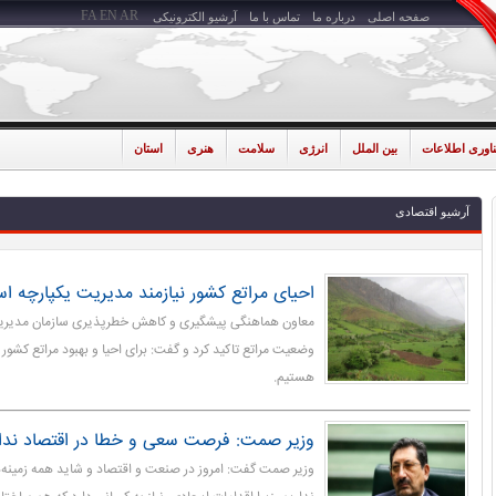
FA
EN
AR
صفحه اصلی
درباره ما
تماس با ما
آرشیو الکترونیکی
ناوری اطلاعات
بین الملل
انرژی
سلامت
هنری
استان
آرشیو اقتصادی
احیای مراتع کشور نیازمند مدیریت یکپارچه ا
معاون هماهنگی پیشگیری و کاهش خطرپذیری سازمان مدیریت 
وضعیت مراتع تاکید کرد و گفت: برای احیا و بهبود مراتع کشور 
هستیم.
وزیر صمت: فرصت سعی و خطا در اقتصاد ندار
وزیر صمت گفت: امروز در صنعت و اقتصاد و شاید همه زمینه