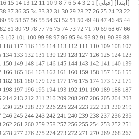
[ابتدا]
[قبلی]
1
2
3
4
5
6
7
8
9
10
11
12
13
14
15
16
38
37
36
35
34
33
32
31
30
29
28
27
26
25
24
23
22
60
59
58
57
56
55
54
53
52
51
50
49
48
47
46
45
44
82
81
80
79
78
77
76
75
74
73
72
71
70
69
68
67
66
03
102
101
100
99
98
97
96
95
94
93
92
91
90
89
88
9
118
117
116
115
114
113
112
111
110
109
108
107
5
134
133
132
131
130
129
128
127
126
125
124
123
1
150
149
148
147
146
145
144
143
142
141
140
139
7
166
165
164
163
162
161
160
159
158
157
156
155
3
182
181
180
179
178
177
176
175
174
173
172
171
9
198
197
196
195
194
193
192
191
190
189
188
187
5
214
213
212
211
210
209
208
207
206
205
204
203
1
230
229
228
227
226
225
224
223
222
221
220
219
7
246
245
244
243
242
241
240
239
238
237
236
235
3
262
261
260
259
258
257
256
255
254
253
252
251
9
278
277
276
275
274
273
272
271
270
269
268
267