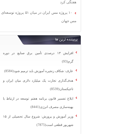
هفتگی کرد
۱۰ پروژه مس ایران در میان ۵۱ پروژه توسعه‌ای
مس جهان
پربیننده ترین ها
افزایش ۱۳ درصدی تأمین برق صنایع در دوره
گرم(93)
عارف: شکاف زنجیره آموزش باید ترمیم شود(8584)
هدف‌گذاری تجارت یک میلیارد دلاری میان ایران و
تاجیکستان(8539)
ابلاغ تفسیر قانون برنامه هفتم توسعه در ارتباط با
بهینه‌سازی مصرف انرژی(8441)
وزیر آموزش و پرورش: شروع سال تحصیلی از ۱۵
شهریور قطعی است(7875)