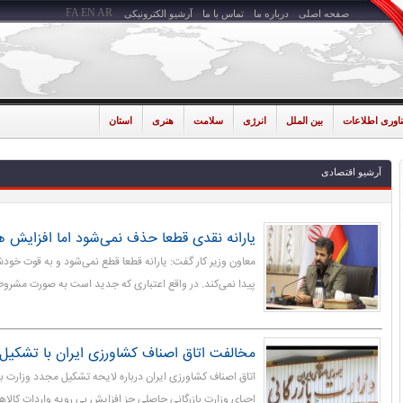
FA
EN
AR
صفحه اصلی
درباره ما
تماس با ما
آرشیو الکترونیکی
ناوری اطلاعات
بین الملل
انرژی
سلامت
هنری
استان
آرشیو اقتصادی
یارانه نقدی قطعا حذف نمی‌شود اما افزایش هم
معاون وزیر کار گفت: یارانه قطعا قطع نمی‌شود و به قوت خود
پیدا نمی‌کند. در واقع اعتباری که جدید است به صورت مشروط 
مخالفت اتاق اصناف کشاورزی ایران با تشکیل و
اتاق اصناف کشاورزی ایران درباره لایحه تشکیل مجدد وزارت باز
احیای وزارت بازرگانی حاصلی جز افزایش بی رویه واردات کال