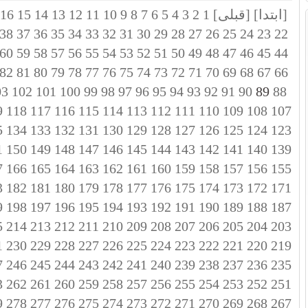
[ابتدا]
[قبلی]
1
2
3
4
5
6
7
8
9
10
11
12
13
14
15
16
38
37
36
35
34
33
32
31
30
29
28
27
26
25
24
23
22
60
59
58
57
56
55
54
53
52
51
50
49
48
47
46
45
44
82
81
80
79
78
77
76
75
74
73
72
71
70
69
68
67
66
03
102
101
100
99
98
97
96
95
94
93
92
91
90
89
88
9
118
117
116
115
114
113
112
111
110
109
108
107
5
134
133
132
131
130
129
128
127
126
125
124
123
1
150
149
148
147
146
145
144
143
142
141
140
139
7
166
165
164
163
162
161
160
159
158
157
156
155
3
182
181
180
179
178
177
176
175
174
173
172
171
9
198
197
196
195
194
193
192
191
190
189
188
187
5
214
213
212
211
210
209
208
207
206
205
204
203
1
230
229
228
227
226
225
224
223
222
221
220
219
7
246
245
244
243
242
241
240
239
238
237
236
235
3
262
261
260
259
258
257
256
255
254
253
252
251
9
278
277
276
275
274
273
272
271
270
269
268
267