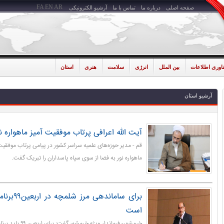
FA
EN
AR
صفحه اصلی
درباره ما
تماس با ما
آرشیو الکترونیکی
ناوری اطلاعات
بین الملل
انرژی
سلامت
هنری
استان
آرشیو استان
آیت الله اعرافی پرتاب موفقیت آمیز ماهواره ن
قم - مدیر حوزه‌های علمیه سراسر کشور در پیامی پرتاب موف
ماهواره نور به فضا از سوی سپاه پاسداران را تبریک گفت.
برای ساماند
است
خرمشهر- فرماندار ویژه 