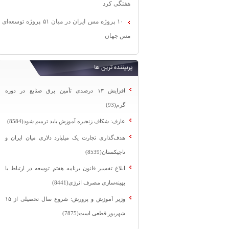
هفتگی کرد
۱۰ پروژه مس ایران در میان ۵۱ پروژه توسعه‌ای
مس جهان
پربیننده ترین ها
افزایش ۱۳ درصدی تأمین برق صنایع در دوره
گرم(93)
عارف: شکاف زنجیره آموزش باید ترمیم شود(8584)
هدف‌گذاری تجارت یک میلیارد دلاری میان ایران و
تاجیکستان(8539)
ابلاغ تفسیر قانون برنامه هفتم توسعه در ارتباط با
بهینه‌سازی مصرف انرژی(8441)
وزیر آموزش و پرورش: شروع سال تحصیلی از ۱۵
شهریور قطعی است(7875)