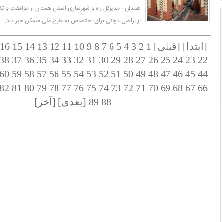
همدان - مدیرکل راه و شهرسازی استان همدان از موافقت با تغ
از اراضی دولتی برای اختصاص به طرح ملی مسکن خبر داد.
[ابتدا]
[قبلی]
1
2
3
4
5
6
7
8
9
10
11
12
13
14
15
16
38
37
36
35
34
33
32
31
30
29
28
27
26
25
24
23
22
60
59
58
57
56
55
54
53
52
51
50
49
48
47
46
45
44
82
81
80
79
78
77
76
75
74
73
72
71
70
69
68
67
66
88
89
[بعدی]
[آخر]