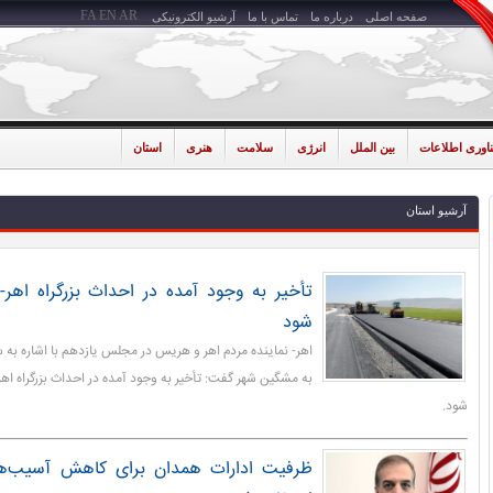
FA
EN
AR
صفحه اصلی
درباره ما
تماس با ما
آرشیو الکترونیکی
ناوری اطلاعات
بین الملل
انرژی
سلامت
هنری
استان
آرشیو استان
تأخیر به وجود آمده در احداث بزرگراه اهر
شود
اهر- نماینده مردم اهر و هریس در مجلس یازدهم با اشاره به س
به مشگین شهر گفت: تأخیر به وجود آمده در احداث بزرگراه اهر
شود.
ظرفیت ادارات همدان برای کاهش آسیب‌ه