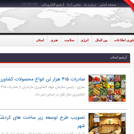
FA
EN
AR
صفحه اصلی
درباره ما
تماس با ما
آرشیو الکترونیکی
ناوری اطلاعات
بین الملل
انرژی
سلامت
هنری
استان
آرشیو استان
صادرات ۴۱۵ هزار تن انواع محصولات کشاورزی در مازندران
سا
کشاورزی سال قبل در استان خبر داد.
تصویب طرح توسعه زیر ساخت های کردشگر
شهر