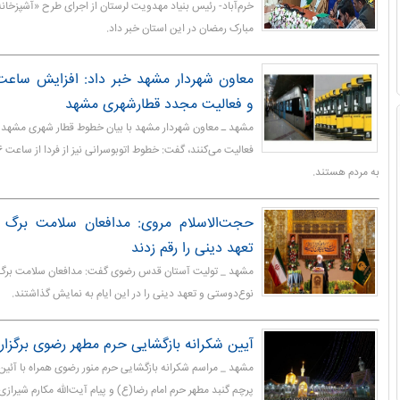
خرم‌آباد- رئیس بنیاد مهدویت لرستان از اجرای طرح «آشپزخان
مبارک رمضان در این استان خبر داد.
معاون شهردار مشهد خبر داد: افزایش ساعت 
و فعالیت مجدد قطارشهری مشهد
به مردم هستند.
حجت‌الاسلام مروی: مدافعان سلامت برگ ز
تعهد دینی را رقم زدند
مشهد _ تولیت آستان قدس رضوی گفت: مدافعان سلامت برگ ز
نوع‌دوستی و تعهد دینی را در این ایام به نمایش گذاشتند.
آیین شکرانه بازگشایی حرم مطهر رضوی برگزار
مشهد _ مراسم شکرانه بازگشایی حرم منور رضوی همراه با آئی
پرچم گنبد مطهر حرم امام رضا(ع) و پیام آیت‌الله مکارم شیرازی 