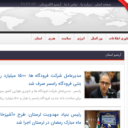
FA
EN
AR
صفحه اصلی
درباره ما
تماس با ما
آرشیو الکترونیکی
ناوری اطلاعات
بین الملل
انرژی
سلامت
هنری
استان
آرشیو استان
مدیرعامل شرکت فرودگ
بتنی فرودگاه رامسر صرف شد
رامسر - مدیرعامل شرکت فرودگاه ها و ناوبری هوایی کشور میز
برای ساخت باند جدید فرودگاه رامسر را هزار و ۵۰۰ میلیارد ریال اعلام کرد.
رئیس بنیاد مهدویت لرستان: طرح «آشپزخا
ماه مبارک رمضان در لرستان اجرا شد