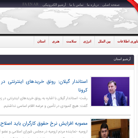
FA
EN
AR
صفحه اصلی
درباره ما
تماس با ما
آرشیو الکترونیکی
ناوری اطلاعات
بین الملل
انرژی
سلامت
هنری
استان
آرشیو استان
استاندار گیلان: رونق خریدهای اینترنتی د
کرونا
رشت- استاندار گیلان با اشاره به رونق خریدهای اینترنتی در ز
گفت: هیچ کمبودی در تأمین و عرضه اقلام اساسی نداشتیم.
مصوبه افزایش نرخ حقوق کارگران باید اصلاح
ارومیه -نماینده مردم ارومیه در مجلس شورای اسلامی و عضو 