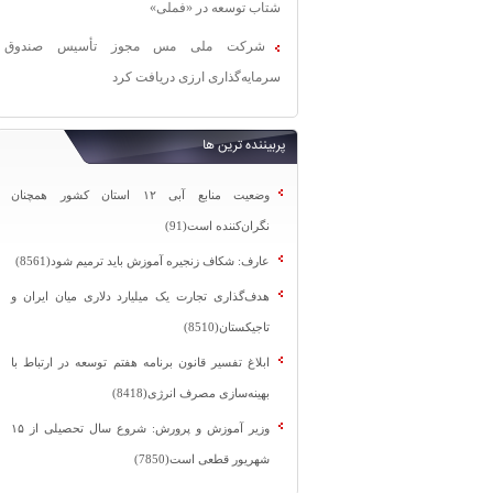
شتاب توسعه در «فملی»
شرکت ملی مس مجوز تأسیس صندوق
سرمایه‌گذاری ارزی دریافت کرد
پربیننده ترین ها
وضعیت منابع آبی ۱۲ استان کشور همچنان
نگران‌کننده است(91)
عارف: شکاف زنجیره آموزش باید ترمیم شود(8561)
هدف‌گذاری تجارت یک میلیارد دلاری میان ایران و
تاجیکستان(8510)
ابلاغ تفسیر قانون برنامه هفتم توسعه در ارتباط با
بهینه‌سازی مصرف انرژی(8418)
وزیر آموزش و پرورش: شروع سال تحصیلی از ۱۵
شهریور قطعی است(7850)