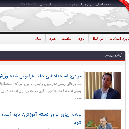
FA
EN
AR
صفحه اصلی
درباره ما
تماس با ما
آرشیو الکترونیکی
ناوری اطلاعات
بین الملل
انرژی
سلامت
هنری
استان
آرشیو ورزشی
مرادی: استعدادیابی حلقه فراموش شده ورزش
مشاور عالی رئیس فدراسیون والیبال، با بیان این که استعداد
ورزش است، گفت: تاکنون الگوی مشخصی برای استعدادیابی 
است.
برنامه ریزی برای کمیته آموزش/ باید آینده 
شود