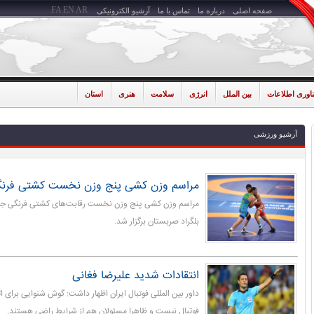
FA
EN
AR
صفحه اصلی
درباره ما
تماس با ما
آرشیو الکترونیکی
ناوری اطلاعات
بین الملل
انرژی
سلامت
هنری
استان
آرشیو ورزشی
مراسم وزن کشی پنج وزن نخست کشتی فرنگی
مراسم وزن کشی پنج وزن نخست رقابت‌های کشتی فرنگی جام 
بلگراد صربستان برگزار شد.
انتقادات شدید علیرضا فغانی
داور بین المللی فوتبال ایران اظهار داشت: گوش شنوایی برای ا
فوتبال نیست و ظاهرا مسئولان هم از شرایط راضی هستند.