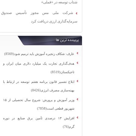
شتاب توسعه در «فملی»
شرکت ملی مس مجوز تأسیس صندوق
سرمایه‌گذاری ارزی دریافت کرد
پربیننده ترین ها
عارف: شکاف زنجیره آموزش باید ترمیم شود(8569)
هدف‌گذاری تجارت یک میلیارد دلاری میان ایران و
تاجیکستان(8519)
ابلاغ تفسیر قانون برنامه هفتم توسعه در ارتباط با
بهینه‌سازی مصرف انرژی(8426)
وزیر آموزش و پرورش: شروع سال تحصیلی از ۱۵
شهریور قطعی است(7858)
افزایش ۱۳ درصدی تأمین برق صنایع در دوره
گرم(76)