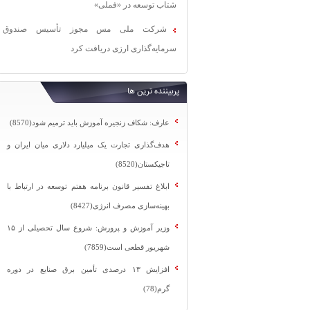
شتاب توسعه در «فملی»
شرکت ملی مس مجوز تأسیس صندوق
سرمایه‌گذاری ارزی دریافت کرد
پربیننده ترین ها
عارف: شکاف زنجیره آموزش باید ترمیم شود(8570)
هدف‌گذاری تجارت یک میلیارد دلاری میان ایران و
تاجیکستان(8520)
ابلاغ تفسیر قانون برنامه هفتم توسعه در ارتباط با
بهینه‌سازی مصرف انرژی(8427)
وزیر آموزش و پرورش: شروع سال تحصیلی از ۱۵
شهریور قطعی است(7859)
افزایش ۱۳ درصدی تأمین برق صنایع در دوره
گرم(78)