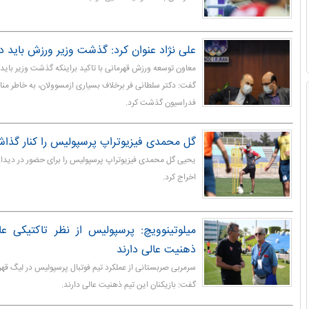
علی نژاد عنوان کرد: گذشت وزیر ورزش باید د
معاون توسعه ورزش قهرمانی با تاکید براینکه گذشت وزیر باید 
گفت: دکتر سلطانی فر برخلاف بسیاری ازمسوولان، به خاطر منا
فدراسیون گذشت کرد.
گل محمدی فیزیوتراپ پرسپولیس را کنار گذا
یحیی گل محمدی فیزیوتراپ پرسپولیس را برای حضور در دیدار ف
اخراج کرد.
میلوتینوویچ: پرسپولیس از نظر تاکتیکی ع
ذهنیت عالی دارند
سرمربی صربستانی از عملکرد تیم فوتبال پرسپولیس در لیگ قهرم
گفت: بازیکنان این تیم ذهنیت عالی دارند.