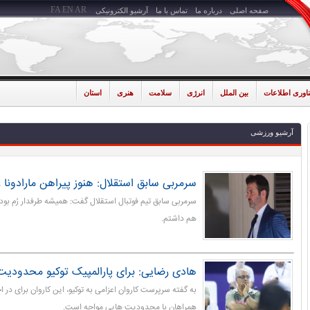
FA
EN
AR
صفحه اصلی
درباره ما
تماس با ما
آرشیو الکترونیکی
ناوری اطلاعات
بین الملل
انرژی
سلامت
هنری
استان
آرشیو ورزشی
سرمربی سابق استقلال: هنوز پیراهن مارادونا را
سرمربی سابق تیم فوتبال استقلال گفت: همیشه طرفدار رُم بودم 
هم داشتم.
هادی رضایی: برای پارالمپیک توکیو محدودیت 
به گفته سرپرست کاروان اعزامی به توکیو، این کاروان برای در ا
همراهان با محدودیت هایی مواجه است.