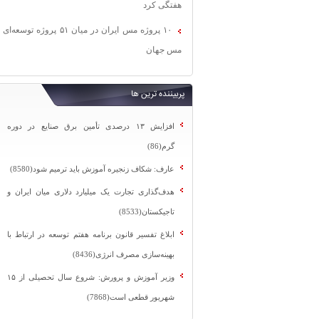
هفتگی کرد
۱۰ پروژه مس ایران در میان ۵۱ پروژه توسعه‌ای
مس جهان
پربیننده ترین ها
افزایش ۱۳ درصدی تأمین برق صنایع در دوره
گرم(86)
عارف: شکاف زنجیره آموزش باید ترمیم شود(8580)
هدف‌گذاری تجارت یک میلیارد دلاری میان ایران و
تاجیکستان(8533)
ابلاغ تفسیر قانون برنامه هفتم توسعه در ارتباط با
بهینه‌سازی مصرف انرژی(8436)
وزیر آموزش و پرورش: شروع سال تحصیلی از ۱۵
شهریور قطعی است(7868)