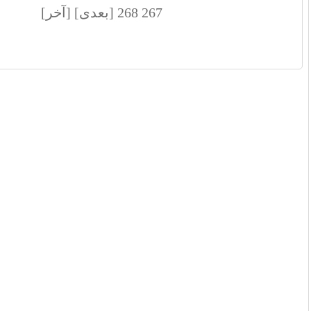
267
268
[بعدی]
[آخر]