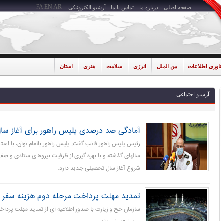
FA
EN
AR
صفحه اصلی
درباره ما
تماس با ما
آرشیو الکترونیکی
ناوری اطلاعات
بین الملل
انرژی
سلامت
هنری
استان
آرشیو اجتماعی
آمادگی صد درصدی پلیس راهور برای آغاز س
رئیس پلیس راهور فاتب گفت: پلیس راهور باتمام توان، با استفا
سالهای گذشته و با بهره گیری از ظرفیت نیروهای ستادی و صف
شروع آغاز سال تحصیلی جدید دارد.
تمدید مهلت پرداخت مرحله دوم هزینه سفر 
سازمان حج و زیارت با صدور اطلاعیه ای از تمدید مهلت پرد