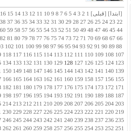
[ابتدا]
[قبلی]
1
2
3
4
5
6
7
8
9
10
11
12
13
14
15
16
38
37
36
35
34
33
32
31
30
29
28
27
26
25
24
23
22
60
59
58
57
56
55
54
53
52
51
50
49
48
47
46
45
44
82
81
80
79
78
77
76
75
74
73
72
71
70
69
68
67
66
03
102
101
100
99
98
97
96
95
94
93
92
91
90
89
88
9
118
117
116
115
114
113
112
111
110
109
108
107
5
134
133
132
131
130
129
128
127
126
125
124
123
1
150
149
148
147
146
145
144
143
142
141
140
139
7
166
165
164
163
162
161
160
159
158
157
156
155
3
182
181
180
179
178
177
176
175
174
173
172
171
9
198
197
196
195
194
193
192
191
190
189
188
187
5
214
213
212
211
210
209
208
207
206
205
204
203
1
230
229
228
227
226
225
224
223
222
221
220
219
7
246
245
244
243
242
241
240
239
238
237
236
235
3
262
261
260
259
258
257
256
255
254
253
252
251