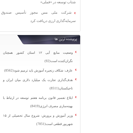
شتاب توسعه در «فملی»
شرکت ملی مس مجوز تأسیس صندوق
سرمایه‌گذاری ارزی دریافت کرد
پربیننده ترین ها
وضعیت منابع آبی ۱۲ استان کشور همچنان
نگران‌کننده است(92)
عارف: شکاف زنجیره آموزش باید ترمیم شود(8562)
هدف‌گذاری تجارت یک میلیارد دلاری میان ایران و
تاجیکستان(8511)
ابلاغ تفسیر قانون برنامه هفتم توسعه در ارتباط با
بهینه‌سازی مصرف انرژی(8419)
وزیر آموزش و پرورش: شروع سال تحصیلی از ۱۵
شهریور قطعی است(7851)