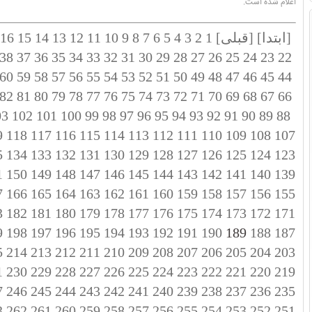
اعلام شده است.
[ابتدا]
[قبلی]
1
2
3
4
5
6
7
8
9
10
11
12
13
14
15
16
38
37
36
35
34
33
32
31
30
29
28
27
26
25
24
23
22
60
59
58
57
56
55
54
53
52
51
50
49
48
47
46
45
44
82
81
80
79
78
77
76
75
74
73
72
71
70
69
68
67
66
03
102
101
100
99
98
97
96
95
94
93
92
91
90
89
88
9
118
117
116
115
114
113
112
111
110
109
108
107
5
134
133
132
131
130
129
128
127
126
125
124
123
1
150
149
148
147
146
145
144
143
142
141
140
139
7
166
165
164
163
162
161
160
159
158
157
156
155
3
182
181
180
179
178
177
176
175
174
173
172
171
9
198
197
196
195
194
193
192
191
190
189
188
187
5
214
213
212
211
210
209
208
207
206
205
204
203
1
230
229
228
227
226
225
224
223
222
221
220
219
7
246
245
244
243
242
241
240
239
238
237
236
235
3
262
261
260
259
258
257
256
255
254
253
252
251