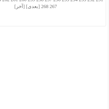
267
268
[بعدی]
[آخر]