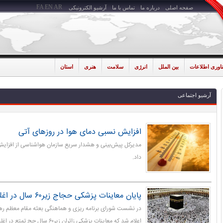
FA
EN
AR
صفحه اصلی
درباره ما
تماس با ما
آرشیو الکترونیکی
ناوری اطلاعات
بین الملل
انرژی
سلامت
هنری
استان
آرشیو اجتماعی
افزایش نسبی دمای هوا در روزهای آتی
مدیرکل پیش‌بینی و هشدار سریع سازمان هواشناسی از افزایش
داد.
پایان معاینات پزشکی حجاج زیر۶۰ سال در اغلب مناطق کشور
در نشست شورای برنامه ریزی و هماهنگی بعثه مقام معظم ره
اعلام شد که معاینات پزشکی زائران زیر