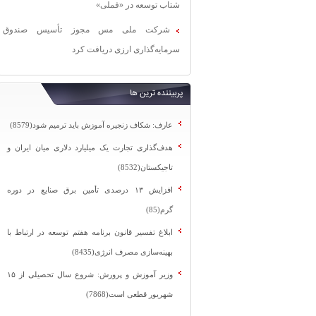
شتاب توسعه در «فملی»
شرکت ملی مس مجوز تأسیس صندوق
سرمایه‌گذاری ارزی دریافت کرد
پربیننده ترین ها
عارف: شکاف زنجیره آموزش باید ترمیم شود(8579)
هدف‌گذاری تجارت یک میلیارد دلاری میان ایران و
تاجیکستان(8532)
افزایش ۱۳ درصدی تأمین برق صنایع در دوره
گرم(85)
ابلاغ تفسیر قانون برنامه هفتم توسعه در ارتباط با
بهینه‌سازی مصرف انرژی(8435)
وزیر آموزش و پرورش: شروع سال تحصیلی از ۱۵
شهریور قطعی است(7868)