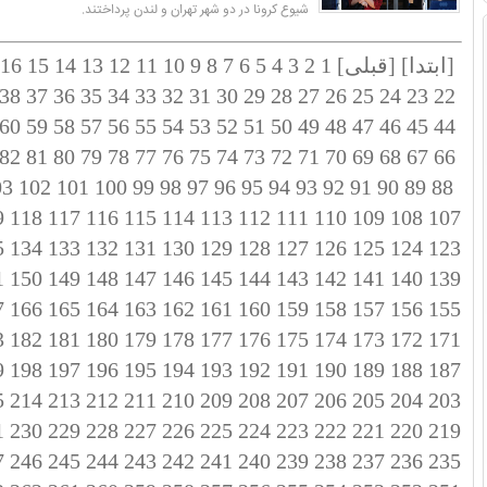
شیوع کرونا در دو شهر تهران و لندن پرداختند.
[ابتدا]
[قبلی]
1
2
3
4
5
6
7
8
9
10
11
12
13
14
15
16
38
37
36
35
34
33
32
31
30
29
28
27
26
25
24
23
22
60
59
58
57
56
55
54
53
52
51
50
49
48
47
46
45
44
82
81
80
79
78
77
76
75
74
73
72
71
70
69
68
67
66
03
102
101
100
99
98
97
96
95
94
93
92
91
90
89
88
9
118
117
116
115
114
113
112
111
110
109
108
107
5
134
133
132
131
130
129
128
127
126
125
124
123
1
150
149
148
147
146
145
144
143
142
141
140
139
7
166
165
164
163
162
161
160
159
158
157
156
155
3
182
181
180
179
178
177
176
175
174
173
172
171
9
198
197
196
195
194
193
192
191
190
189
188
187
5
214
213
212
211
210
209
208
207
206
205
204
203
1
230
229
228
227
226
225
224
223
222
221
220
219
7
246
245
244
243
242
241
240
239
238
237
236
235