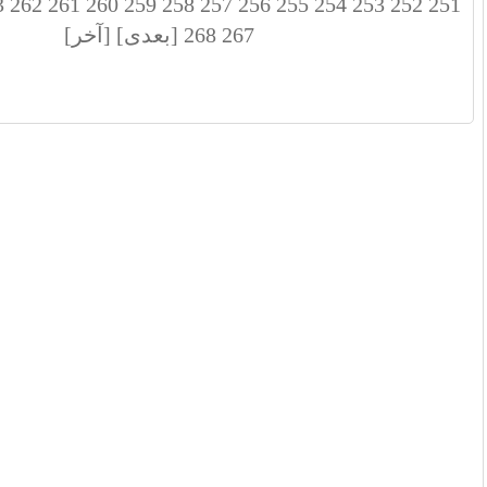
3
262
261
260
259
258
257
256
255
254
253
252
251
267
268
[بعدی]
[آخر]