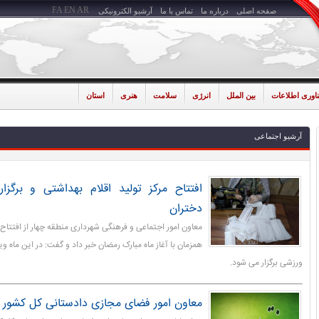
FA
EN
AR
صفحه اصلی
درباره ما
تماس با ما
آرشیو الکترونیکی
ناوری اطلاعات
بین الملل
انرژی
سلامت
هنری
استان
آرشیو اجتماعی
افتتاح مرکز تولید اقلام بهداشتی و برگز
دختران
معاون امور اجتماعی و فرهنگی شهرداری منطقه چهار از افتتاح م
همزمان با آغاز ماه مبارک رمضان خبر داد و گفت: در این ماه وی
ورزشی برگزار می شود.
معاون امور فضای مجازی دادستانی کل کشور