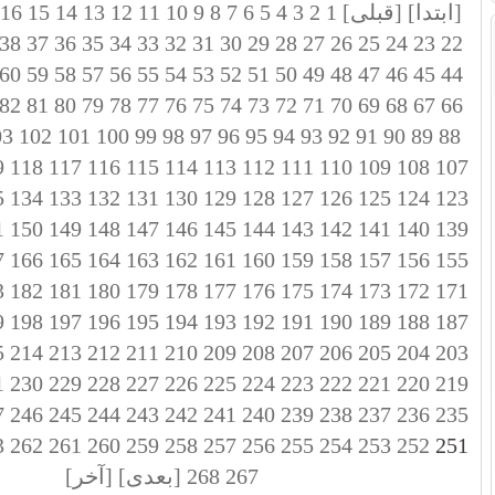
[ابتدا]
[قبلی]
1
2
3
4
5
6
7
8
9
10
11
12
13
14
15
16
38
37
36
35
34
33
32
31
30
29
28
27
26
25
24
23
22
60
59
58
57
56
55
54
53
52
51
50
49
48
47
46
45
44
82
81
80
79
78
77
76
75
74
73
72
71
70
69
68
67
66
03
102
101
100
99
98
97
96
95
94
93
92
91
90
89
88
9
118
117
116
115
114
113
112
111
110
109
108
107
5
134
133
132
131
130
129
128
127
126
125
124
123
1
150
149
148
147
146
145
144
143
142
141
140
139
7
166
165
164
163
162
161
160
159
158
157
156
155
3
182
181
180
179
178
177
176
175
174
173
172
171
9
198
197
196
195
194
193
192
191
190
189
188
187
5
214
213
212
211
210
209
208
207
206
205
204
203
1
230
229
228
227
226
225
224
223
222
221
220
219
7
246
245
244
243
242
241
240
239
238
237
236
235
3
262
261
260
259
258
257
256
255
254
253
252
251
267
268
[بعدی]
[آخر]