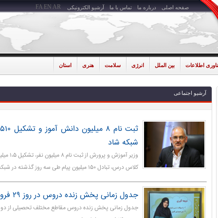
FA
EN
AR
صفحه اصلی
درباره ما
تماس با ما
آرشیو الکترونیکی
ناوری اطلاعات
بین الملل
انرژی
سلامت
هنری
استان
آرشیو اجتماعی
ث
شبکه شاد
کلاس درس، تبادل ۱۵۰ میلیون پیام طی سه روز گذشته در شبکه شاد خبر داد.
جدول زمانی پخش زنده دروس در روز ۲۹ فروردین
جدول زمانی پخش زنده دروس مقاطع مختلف تحصیلی از دو شب