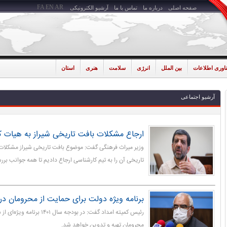
FA
EN
AR
صفحه اصلی
درباره ما
تماس با ما
آرشیو الکترونیکی
ناوری اطلاعات
بین الملل
انرژی
سلامت
هنری
استان
آرشیو اجتماعی
ارجاع مشکلات بافت تاریخی شیراز به هیات ک
وزیر میراث فرهنگی گفت: موضوع بافت تاریخی شیراز مشکلات
تاریخی آن را به تیم کارشناسی ارجاع دادیم تا همه جوانب بر
برنامه ویژه دولت برای حمایت از محرومان در سال
رئیس کمیته امداد گفت: در بودجه سا
محرومان تهیه و تدوین خواهد شد.