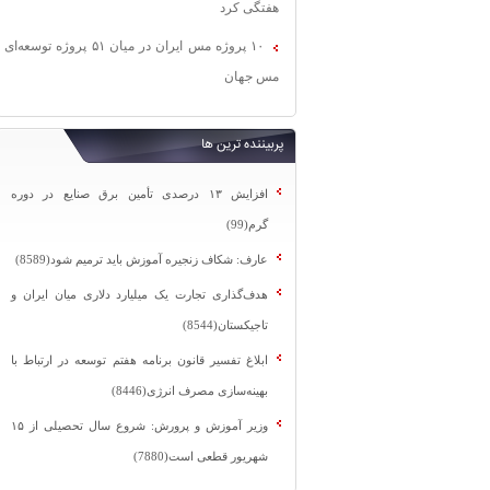
هفتگی کرد
۱۰ پروژه مس ایران در میان ۵۱ پروژه توسعه‌ای
مس جهان
پربیننده ترین ها
افزایش ۱۳ درصدی تأمین برق صنایع در دوره
گرم(99)
عارف: شکاف زنجیره آموزش باید ترمیم شود(8589)
هدف‌گذاری تجارت یک میلیارد دلاری میان ایران و
تاجیکستان(8544)
ابلاغ تفسیر قانون برنامه هفتم توسعه در ارتباط با
بهینه‌سازی مصرف انرژی(8446)
وزیر آموزش و پرورش: شروع سال تحصیلی از ۱۵
شهریور قطعی است(7880)