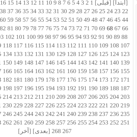
[ابتدا]
[قبلی]
1
2
3
4
5
6
7
8
9
10
11
12
13
14
15
16
38
37
36
35
34
33
32
31
30
29
28
27
26
25
24
23
22
60
59
58
57
56
55
54
53
52
51
50
49
48
47
46
45
44
82
81
80
79
78
77
76
75
74
73
72
71
70
69
68
67
66
03
102
101
100
99
98
97
96
95
94
93
92
91
90
89
88
9
118
117
116
115
114
113
112
111
110
109
108
107
5
134
133
132
131
130
129
128
127
126
125
124
123
1
150
149
148
147
146
145
144
143
142
141
140
139
7
166
165
164
163
162
161
160
159
158
157
156
155
3
182
181
180
179
178
177
176
175
174
173
172
171
9
198
197
196
195
194
193
192
191
190
189
188
187
5
214
213
212
211
210
209
208
207
206
205
204
203
1
230
229
228
227
226
225
224
223
222
221
220
219
7
246
245
244
243
242
241
240
239
238
237
236
235
3
262
261
260
259
258
257
256
255
254
253
252
251
267
268
[بعدی]
[آخر]