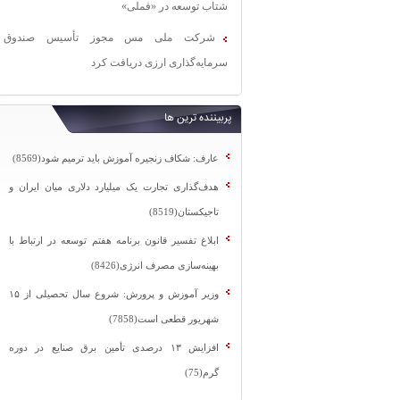
شتاب توسعه در «فملی»
شرکت ملی مس مجوز تأسیس صندوق
سرمایه‌گذاری ارزی دریافت کرد
پربیننده ترین ها
عارف: شکاف زنجیره آموزش باید ترمیم شود(8569)
هدف‌گذاری تجارت یک میلیارد دلاری میان ایران و
تاجیکستان(8519)
ابلاغ تفسیر قانون برنامه هفتم توسعه در ارتباط با
بهینه‌سازی مصرف انرژی(8426)
وزیر آموزش و پرورش: شروع سال تحصیلی از ۱۵
شهریور قطعی است(7858)
افزایش ۱۳ درصدی تأمین برق صنایع در دوره
گرم(75)