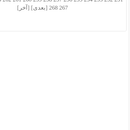
267
268
[بعدی]
[آخر]