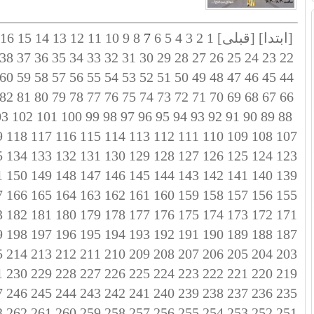
[ابتدا]
[قبلی]
1
2
3
4
5
6
7
8
9
10
11
12
13
14
15
16
38
37
36
35
34
33
32
31
30
29
28
27
26
25
24
23
22
60
59
58
57
56
55
54
53
52
51
50
49
48
47
46
45
44
82
81
80
79
78
77
76
75
74
73
72
71
70
69
68
67
66
03
102
101
100
99
98
97
96
95
94
93
92
91
90
89
88
9
118
117
116
115
114
113
112
111
110
109
108
107
5
134
133
132
131
130
129
128
127
126
125
124
123
1
150
149
148
147
146
145
144
143
142
141
140
139
7
166
165
164
163
162
161
160
159
158
157
156
155
3
182
181
180
179
178
177
176
175
174
173
172
171
9
198
197
196
195
194
193
192
191
190
189
188
187
5
214
213
212
211
210
209
208
207
206
205
204
203
1
230
229
228
227
226
225
224
223
222
221
220
219
7
246
245
244
243
242
241
240
239
238
237
236
235
3
262
261
260
259
258
257
256
255
254
253
252
251