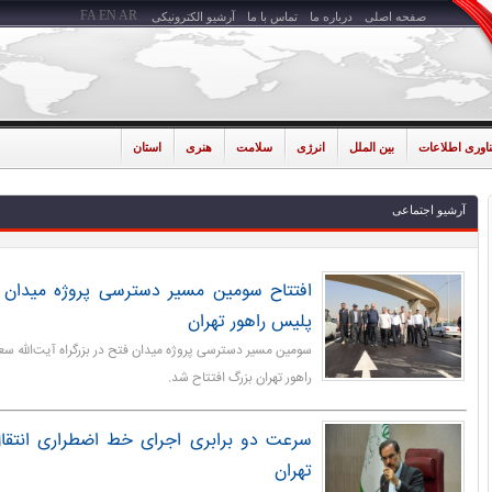
FA
EN
AR
صفحه اصلی
درباره ما
تماس با ما
آرشیو الکترونیکی
ناوری اطلاعات
بین الملل
انرژی
سلامت
هنری
استان
آرشیو اجتماعی
افتتاح سومین مسیر دسترسی پروژه میدان 
پلیس راهور تهران
سومین مسیر دسترسی پروژه میدان فتح در بزرگراه آیت‌الله 
راهور تهران بزرگ افتتاح شد.
سرعت دو برابری اجرای خط اضطراری انتقا
تهران