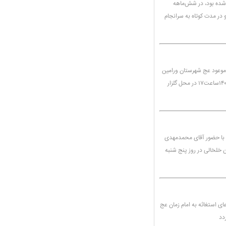
ر 2 تا 3سال گذشته آغاز شده بود، در شش‌ماهه
در مدت کوتاه به سرانجام
موعود عج شهرستان ورامین
و تولیت آستان مقدس سیدفتح الله در روز جمعه مورخ ۱۴۰۴٫۶٫۲۱ساعت۱۷ در محل گلزار
 با حضور آقای محمدمهدی
 خلخالی در روز پنج شنبه
ای استغاثه به امام زمان عج