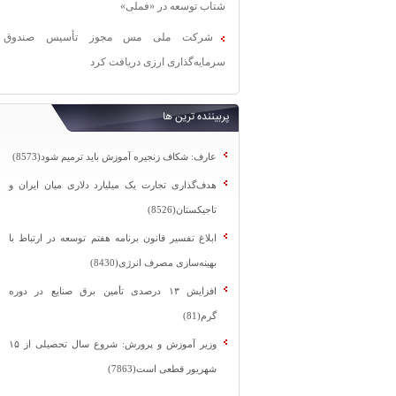
شتاب توسعه در «فملی»
شرکت ملی مس مجوز تأسیس صندوق
سرمایه‌گذاری ارزی دریافت کرد
پربیننده ترین ها
عارف: شکاف زنجیره آموزش باید ترمیم شود(8573)
هدف‌گذاری تجارت یک میلیارد دلاری میان ایران و
تاجیکستان(8526)
ابلاغ تفسیر قانون برنامه هفتم توسعه در ارتباط با
بهینه‌سازی مصرف انرژی(8430)
افزایش ۱۳ درصدی تأمین برق صنایع در دوره
گرم(81)
وزیر آموزش و پرورش: شروع سال تحصیلی از ۱۵
شهریور قطعی است(7863)