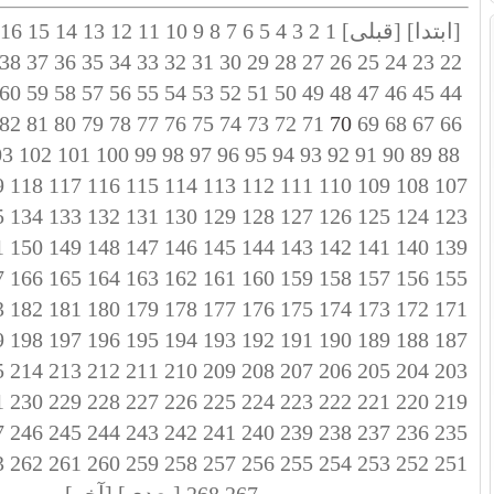
[ابتدا]
[قبلی]
1
2
3
4
5
6
7
8
9
10
11
12
13
14
15
16
38
37
36
35
34
33
32
31
30
29
28
27
26
25
24
23
22
60
59
58
57
56
55
54
53
52
51
50
49
48
47
46
45
44
82
81
80
79
78
77
76
75
74
73
72
71
70
69
68
67
66
03
102
101
100
99
98
97
96
95
94
93
92
91
90
89
88
9
118
117
116
115
114
113
112
111
110
109
108
107
5
134
133
132
131
130
129
128
127
126
125
124
123
1
150
149
148
147
146
145
144
143
142
141
140
139
7
166
165
164
163
162
161
160
159
158
157
156
155
3
182
181
180
179
178
177
176
175
174
173
172
171
9
198
197
196
195
194
193
192
191
190
189
188
187
5
214
213
212
211
210
209
208
207
206
205
204
203
1
230
229
228
227
226
225
224
223
222
221
220
219
7
246
245
244
243
242
241
240
239
238
237
236
235
3
262
261
260
259
258
257
256
255
254
253
252
251