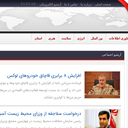
FA
EN
AR
صفحه اصلی
درباره ما
تماس با ما
آرشیو الکترونیکی
ناوری اطلاعات
بین الملل
انرژی
سلامت
هنری
استان
آرشیو اجتماعی
افزایش ۸ برابری قاچاق خودروهای لوکس
فرمانده مرزبانی ناجا از افزایش ۸ برابری قا
خبر داد و گفت: به سمت توسعه فعالیت‌های اقصادی در مرزهای
حریم مرزها با کولبری نشکند.
درخواست سلاجقه از وزرای محیط زیست آسیا
رئیس سازمان حفاظت محیط زیست در چهارمین مجمع وزیران