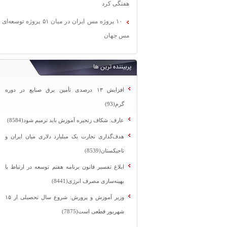
هفتگی کرد
۱۰ پروژه مس ایران در میان ۵۱ پروژه توسعه‌ای
مس جهان
پربیننده ترین ها
افزایش ۱۳ درصدی تأمین برق صنایع در دوره
گرم(93)
عارف: شکاف زنجیره آموزش باید ترمیم شود(8584)
هدف‌گذاری تجارت یک میلیارد دلاری میان ایران و
تاجیکستان(8539)
ابلاغ تفسیر قانون برنامه هفتم توسعه در ارتباط با
بهینه‌سازی مصرف انرژی(8441)
وزیر آموزش و پرورش: شروع سال تحصیلی از ۱۵
شهریور قطعی است(7875)