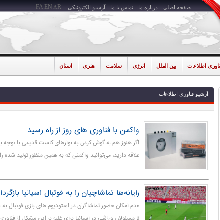
FA
EN
AR
صفحه اصلی
درباره ما
تماس با ما
آرشیو الکترونیکی
ناوری اطلاعات
بین الملل
انرژی
سلامت
هنری
استان
آرشیو فناوری اطلاعات
واکمن با فناوری های روز از راه رسید
اگر هنوز هم به گوش کردن به نوارهای کاست قدیمی با توجه 
علاقه دارید، می‌توانید واکمنی که به همین منظور تولید شده را
رایانه‌ها تماشاچیان را به فوتبال اسپانیا بازگردا
عدم امکان حضور تماشاگران در استودیوم های بازی فوتبال به
تا مسئولان ورزشی در اسپانیا برای غلبه بر این مشکل از فناوری‌ه