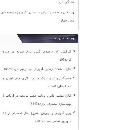
هفتگی کرد
۱۰ پروژه مس ایران در میان ۵۱ پروژه توسعه‌ای
مس جهان
پربیننده ترین ها
افزایش ۱۳ درصدی تأمین برق صنایع در دوره
گرم(95)
عارف: شکاف زنجیره آموزش باید ترمیم شود(8586)
هدف‌گذاری تجارت یک میلیارد دلاری میان ایران و
تاجیکستان(8541)
ابلاغ تفسیر قانون برنامه هفتم توسعه در ارتباط با
بهینه‌سازی مصرف انرژی(8443)
وزیر آموزش و پرورش: شروع سال تحصیلی از ۱۵
شهریور قطعی است(7877)