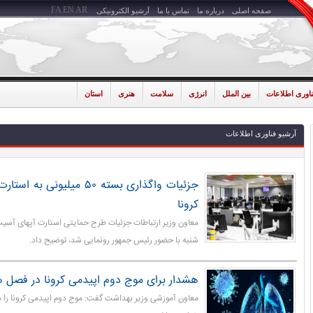
FA
EN
AR
صفحه اصلی
درباره ما
تماس با ما
آرشیو الکترونیکی
ناوری اطلاعات
بین الملل
انرژی
سلامت
هنری
استان
آرشیو فناوری اطلاعات
جزئیات واگذاری بسته ۵۰ میلیون
کرونا
شنبه با حضور رئیس جمهور رونمایی شد، توضیح داد.
هشدار برای موج دوم اپیدمی کرونا در فصل ه
معاون آموزشی وزیر بهداشت گفت: موج دوم اپیدمی کرونا را د