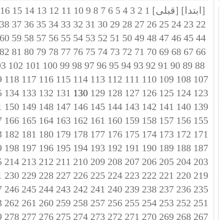
[ابتدا]
[قبلی]
1
2
3
4
5
6
7
8
9
10
11
12
13
14
15
16
38
37
36
35
34
33
32
31
30
29
28
27
26
25
24
23
22
60
59
58
57
56
55
54
53
52
51
50
49
48
47
46
45
44
82
81
80
79
78
77
76
75
74
73
72
71
70
69
68
67
66
03
102
101
100
99
98
97
96
95
94
93
92
91
90
89
88
9
118
117
116
115
114
113
112
111
110
109
108
107
5
134
133
132
131
130
129
128
127
126
125
124
123
1
150
149
148
147
146
145
144
143
142
141
140
139
7
166
165
164
163
162
161
160
159
158
157
156
155
3
182
181
180
179
178
177
176
175
174
173
172
171
9
198
197
196
195
194
193
192
191
190
189
188
187
5
214
213
212
211
210
209
208
207
206
205
204
203
1
230
229
228
227
226
225
224
223
222
221
220
219
7
246
245
244
243
242
241
240
239
238
237
236
235
3
262
261
260
259
258
257
256
255
254
253
252
251
9
278
277
276
275
274
273
272
271
270
269
268
267