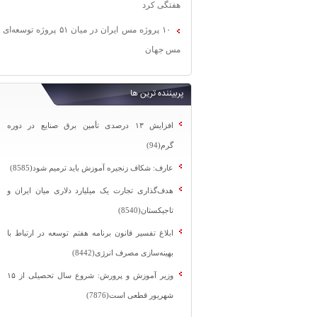
هفتگی کرد
۱۰ پروژه مس ایران در میان ۵۱ پروژه توسعه‌ای
مس جهان
پربیننده ترین ها
افزایش ۱۳ درصدی تأمین برق صنایع در دوره
گرم(94)
عارف: شکاف زنجیره آموزش باید ترمیم شود(8585)
هدف‌گذاری تجارت یک میلیارد دلاری میان ایران و
تاجیکستان(8540)
ابلاغ تفسیر قانون برنامه هفتم توسعه در ارتباط با
بهینه‌سازی مصرف انرژی(8442)
وزیر آموزش و پرورش: شروع سال تحصیلی از ۱۵
شهریور قطعی است(7876)