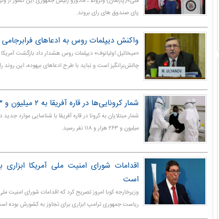
ملی»(پارلمان) ونزوئلا ، مادورو رئیس جمهوری این کشور از ونز
پای صندوق های رای بروند.
واکنش دیپلمات روس به ادعاهای فرابرجامی 
«میخائیل اولیانوف» دیپلمات روس هشدار داد بازگشت آمریکا 
چالش‌برانگیز است و نباید با طرح ادعاهای بیهوده، این روند را 
شمار کرونایی‌ها در قاره آفریقا به ۲ میلیون و ۲۶۳ هزار نفر رسید
میلیون و ۲۶۳ هزار و ۱۱۸ نفر رسید.
اقدامات شورای امنیت ملی آمریکا ابزاری بر
است
وزیرخارجه کوبا امروز تصریح کرد که اقدامات شورای امنیت ملی 
ریاست جمهوری ترامپ ابزاری برای تجاوز به کشورش بوده اس