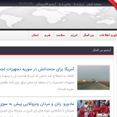
FA
EN
AR
صفحه اصلی
درباره ما
تماس با ما
آرشیو الکترونیکی
ناوری اطلاعات
بین الملل
انرژی
سلامت
هنری
استان
آرشیو بین الملل
آمریکا برای متحدانش در سوریه تجهیزات لج
ائتلاف به اصطلاح ضد داعش که آمریکا هدایت آن را برعهده دا
تجهیزات لجستیک را از منطقه کردستان عراق برای شبه نظام
سوریه فرستاد.
مادورو: زنان و مردان ونزوئلایی پیش به سوی
همزمان با بازگشایی حوزه های رای گیری در ونزوئلا برای تعی