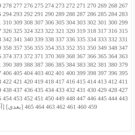
9
278
277
276
275
274
273
272
271
270
269
268
267
5
294
293
292
291
290
289
288
287
286
285
284
283
1
310
309
308
307
306
305
304
303
302
301
300
299
7
326
325
324
323
322
321
320
319
318
317
316
315
3
342
341
340
339
338
337
336
335
334
333
332
331
9
358
357
356
355
354
353
352
351
350
349
348
347
5
374
373
372
371
370
369
368
367
366
365
364
363
1
390
389
388
387
386
385
384
383
382
381
380
379
7
406
405
404
403
402
401
400
399
398
397
396
395
3
422
421
420
419
418
417
416
415
414
413
412
411
9
438
437
436
435
434
433
432
431
430
429
428
427
5
454
453
452
451
450
449
448
447
446
445
444
443
459
460
461
462
463
464
465
[بعدی]
[آ