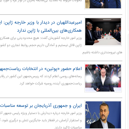
تحولات مربوط به تشدید بی‌سابقه بحران در نوار غزه را مورد بر
امیرعبداللهیان در دیدار با وزیر خارجه ژاپن: 
همکاری‌های بین‌المللی با ژاپن ندارد
وزیر امور خارجه کشورمان گفت: هیچ محدودیتی برای همکاری‌ها
ژاپن قائل نیستیم و آمادگی داریم حجم روابط تجاری دو کشور
های نیرومندتری داشته باشیم.
اعلام حضور «پوتین» در انتخابات ریاست‌جمهوری ۲۰۲۴ ر
رسانه‌های روسی اعلام کردند که رییس‌جمهور این کشور در رقاب
ریاست‌جمهوری آینده روسیه شرکت خواهد کرد.
ایران و جمهوری آذربایجان بر توسعه مناسبات ا
وزیر امور خارجه درباره دیدارش با دستیار ویژه رئیس جمهور آذر
و استقرار آرامش در قفقاز باید جایگزین تنش و درگیری شود، 
مناسبات تاکید دارند.