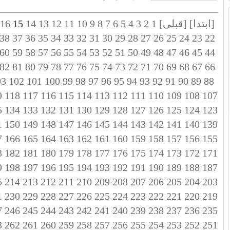
[ابتدا]
[قبلی]
1
2
3
4
5
6
7
8
9
10
11
12
13
14
15
16
38
37
36
35
34
33
32
31
30
29
28
27
26
25
24
23
22
60
59
58
57
56
55
54
53
52
51
50
49
48
47
46
45
44
82
81
80
79
78
77
76
75
74
73
72
71
70
69
68
67
66
03
102
101
100
99
98
97
96
95
94
93
92
91
90
89
88
9
118
117
116
115
114
113
112
111
110
109
108
107
5
134
133
132
131
130
129
128
127
126
125
124
123
1
150
149
148
147
146
145
144
143
142
141
140
139
7
166
165
164
163
162
161
160
159
158
157
156
155
3
182
181
180
179
178
177
176
175
174
173
172
171
9
198
197
196
195
194
193
192
191
190
189
188
187
5
214
213
212
211
210
209
208
207
206
205
204
203
1
230
229
228
227
226
225
224
223
222
221
220
219
7
246
245
244
243
242
241
240
239
238
237
236
235
3
262
261
260
259
258
257
256
255
254
253
252
251