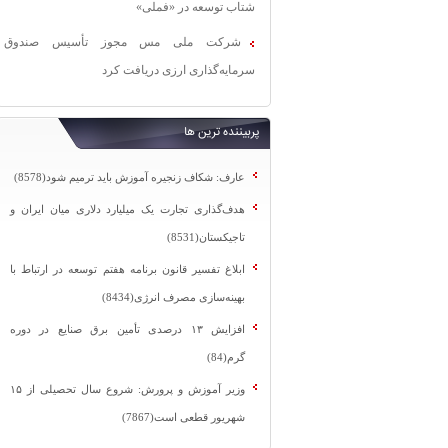
شتاب توسعه در «فملی»
شرکت ملی مس مجوز تأسیس صندوق
سرمایه‌گذاری ارزی دریافت کرد
پربیننده ترین ها
عارف: شکاف زنجیره آموزش باید ترمیم شود(8578)
هدف‌گذاری تجارت یک میلیارد دلاری میان ایران و
تاجیکستان(8531)
ابلاغ تفسیر قانون برنامه هفتم توسعه در ارتباط با
بهینه‌سازی مصرف انرژی(8434)
افزایش ۱۳ درصدی تأمین برق صنایع در دوره
گرم(84)
وزیر آموزش و پرورش: شروع سال تحصیلی از ۱۵
شهریور قطعی است(7867)