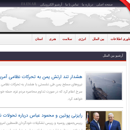
FA
EN
AR
صفحه اصلی
درباره ما
تماس با ما
آرشیو الکترونیکی
ناوری اطلاعات
بین الملل
انرژی
سلامت
هنری
استان
آرشیو بین الملل
هشدار تند ارتش یمن به تحرکات نظامی آمریک
نیروهای مسلح یمن طی نشستی با هشدار به تحرکات نظامی آم
سرخ اعلام کرد که در صورت تداوم محاصره مردم غزه، حمله خو
خواهد کرد.
رایزنی پوتین و محمود عباس درباره تحولات نو
رییس‌جمهور روسیه و رییس تشکیلات خودگردان فلسطین امروز 