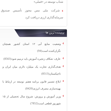
شتاب توسعه در «فملی»
شرکت ملی مس مجوز تأسیس صندوق
سرمایه‌گذاری ارزی دریافت کرد
پربیننده ترین ها
وضعیت منابع آبی ۱۲ استان کشور همچنان
نگران‌کننده است(94)
عارف: شکاف زنجیره آموزش باید ترمیم شود(8563)
هدف‌گذاری تجارت یک میلیارد دلاری میان ایران و
تاجیکستان(8513)
ابلاغ تفسیر قانون برنامه هفتم توسعه در ارتباط با
بهینه‌سازی مصرف انرژی(8420)
وزیر آموزش و پرورش: شروع سال تحصیلی از ۱۵
شهریور قطعی است(7852)