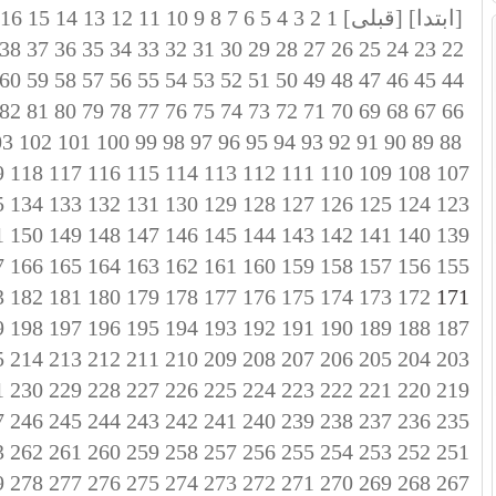
[ابتدا]
[قبلی]
1
2
3
4
5
6
7
8
9
10
11
12
13
14
15
16
38
37
36
35
34
33
32
31
30
29
28
27
26
25
24
23
22
60
59
58
57
56
55
54
53
52
51
50
49
48
47
46
45
44
82
81
80
79
78
77
76
75
74
73
72
71
70
69
68
67
66
03
102
101
100
99
98
97
96
95
94
93
92
91
90
89
88
9
118
117
116
115
114
113
112
111
110
109
108
107
5
134
133
132
131
130
129
128
127
126
125
124
123
1
150
149
148
147
146
145
144
143
142
141
140
139
7
166
165
164
163
162
161
160
159
158
157
156
155
3
182
181
180
179
178
177
176
175
174
173
172
171
9
198
197
196
195
194
193
192
191
190
189
188
187
5
214
213
212
211
210
209
208
207
206
205
204
203
1
230
229
228
227
226
225
224
223
222
221
220
219
7
246
245
244
243
242
241
240
239
238
237
236
235
3
262
261
260
259
258
257
256
255
254
253
252
251
9
278
277
276
275
274
273
272
271
270
269
268
267