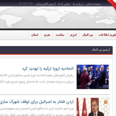
FA
EN
AR
صفحه اصلی
درباره ما
تماس با ما
آرشیو الکترونیکی
ناوری اطلاعات
بین الملل
انرژی
سلامت
هنری
استان
آرشیو بین الملل
اتحادیه اروپا ترکیه را تهدید کرد
رهبران کشورهای عضو اتحادیه اروپا ضمن محکوم کردن اقدامات
دریای مدیترانه هشدار دادند که احتمال وضع تحریم علیه آنکار
اردن فشار به اسرائیل برای توقف شهرک سازی 
مسکونی جدید در کرانه باختری فشار جامعه بین الملل برای ت