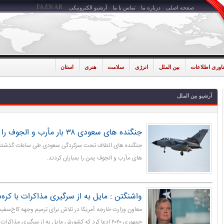
FA
EN
AR
صفحه اصلی
درباره ما
تماس با ما
آرشیو الکترونیکی
ناوری اطلاعات
بین الملل
انرژی
سلامت
هنری
استان
آرشیو بین الملل
جنگنده های سعودی ۳۸ بار مأرب و الجوف را بمباران کردند
های مأرب و الجوف یمن را بمباران کردند.
واشنگتن : مایل به از سرگیری مذاکرات با کره
معاون وزارت خارجه آمریکا در تلاش برای ترمیم وجهه کاخ‌سفید
جمهوری ۲۰۲۰ ادعا کرد که کشورش مایل به از سرگیری مذاکرات با کره شمالی است!