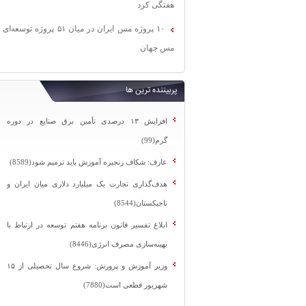
هفتگی کرد
۱۰ پروژه مس ایران در میان ۵۱ پروژه توسعه‌ای
مس جهان
پربیننده ترین ها
افزایش ۱۳ درصدی تأمین برق صنایع در دوره
گرم(99)
عارف: شکاف زنجیره آموزش باید ترمیم شود(8589)
هدف‌گذاری تجارت یک میلیارد دلاری میان ایران و
تاجیکستان(8544)
ابلاغ تفسیر قانون برنامه هفتم توسعه در ارتباط با
بهینه‌سازی مصرف انرژی(8446)
وزیر آموزش و پرورش: شروع سال تحصیلی از ۱۵
شهریور قطعی است(7880)