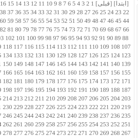
[ابتدا]
[قبلی]
1
2
3
4
5
6
7
8
9
10
11
12
13
14
15
16
38
37
36
35
34
33
32
31
30
29
28
27
26
25
24
23
22
60
59
58
57
56
55
54
53
52
51
50
49
48
47
46
45
44
82
81
80
79
78
77
76
75
74
73
72
71
70
69
68
67
66
03
102
101
100
99
98
97
96
95
94
93
92
91
90
89
88
9
118
117
116
115
114
113
112
111
110
109
108
107
5
134
133
132
131
130
129
128
127
126
125
124
123
1
150
149
148
147
146
145
144
143
142
141
140
139
7
166
165
164
163
162
161
160
159
158
157
156
155
3
182
181
180
179
178
177
176
175
174
173
172
171
9
198
197
196
195
194
193
192
191
190
189
188
187
5
214
213
212
211
210
209
208
207
206
205
204
203
1
230
229
228
227
226
225
224
223
222
221
220
219
7
246
245
244
243
242
241
240
239
238
237
236
235
263
262
261
260
259
258
257
256
255
254
253
252
251
9
278
277
276
275
274
273
272
271
270
269
268
267