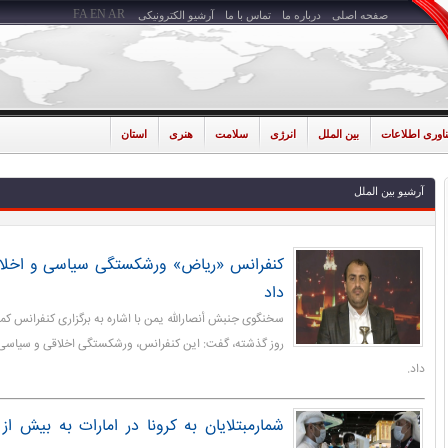
FA
EN
AR
صفحه اصلی
درباره ما
تماس با ما
آرشیو الکترونیکی
ناوری اطلاعات
بین الملل
انرژی
سلامت
هنری
استان
آرشیو بین الملل
کنفرانس «ریاض» ورشکستگی سیاسی و اخلاق
داد
سخنگوی جنبش أنصارالله یمن با اشاره به برگزاری کنفرانس 
روز گذشته، گفت: این کنفرانس، ورشکستگی اخلاقی و سیاسی
داد.