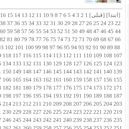
[ابتدا]
[قبلی]
1
2
3
4
5
6
7
8
9
10
11
12
13
14
15
16
38
37
36
35
34
33
32
31
30
29
28
27
26
25
24
23
22
60
59
58
57
56
55
54
53
52
51
50
49
48
47
46
45
44
82
81
80
79
78
77
76
75
74
73
72
71
70
69
68
67
66
03
102
101
100
99
98
97
96
95
94
93
92
91
90
89
88
9
118
117
116
115
114
113
112
111
110
109
108
107
5
134
133
132
131
130
129
128
127
126
125
124
123
1
150
149
148
147
146
145
144
143
142
141
140
139
7
166
165
164
163
162
161
160
159
158
157
156
155
3
182
181
180
179
178
177
176
175
174
173
172
171
9
198
197
196
195
194
193
192
191
190
189
188
187
5
214
213
212
211
210
209
208
207
206
205
204
203
1
230
229
228
227
226
225
224
223
222
221
220
219
7
246
245
244
243
242
241
240
239
238
237
236
235
3
262
261
260
259
258
257
256
255
254
253
252
251