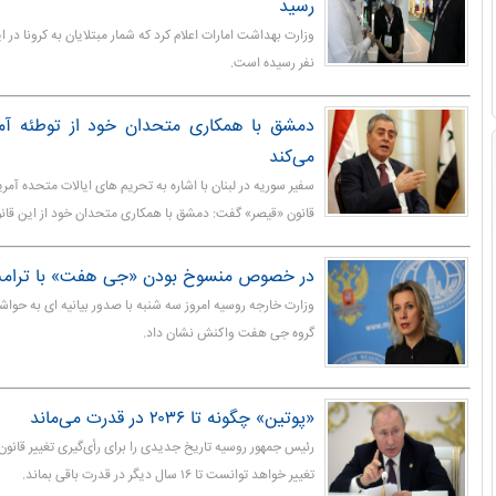
رسید
نفر رسیده است.
دمشق با همکاری متحدان خود از توطئه آمر
می‌کند
سفیر سوریه در لبنان با اشاره به تحریم های ایالات متحده آمری
قانون «قیصر» گفت: دمشق با همکاری متحدان خود از این قانو
در خصوص منسوخ بودن «جی هفت» با ترامپ
وزارت خارجه روسیه امروز سه شنبه با صدور بیانیه ای به ح
گروه جی هفت واکنش نشان داد.
«پوتین» چگونه تا ۲۰۳۶ در قدرت می‌ماند
رئیس جمهور روسیه تاریخ جدیدی را برای رأی‌گیری تغییر قانون
تغییر خواهد توانست تا ۱۶ سال دیگر در قدرت باقی بماند.