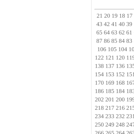
21
20
19
18
17
43
42
41
40
39
65
64
63
62
61
87
86
85
84
83
106
105
104
1
122
121
120
11
138
137
136
13
154
153
152
15
170
169
168
16
186
185
184
18
202
201
200
19
218
217
216
21
234
233
232
23
250
249
248
24
266
265
264
26