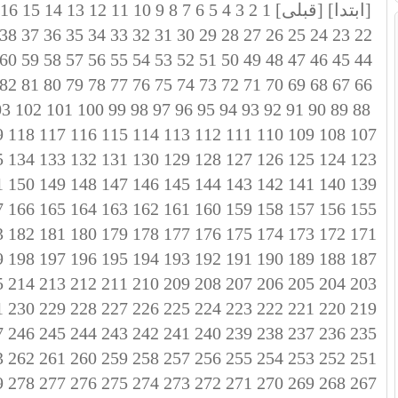
[ابتدا]
[قبلی]
1
2
3
4
5
6
7
8
9
10
11
12
13
14
15
16
38
37
36
35
34
33
32
31
30
29
28
27
26
25
24
23
22
60
59
58
57
56
55
54
53
52
51
50
49
48
47
46
45
44
82
81
80
79
78
77
76
75
74
73
72
71
70
69
68
67
66
03
102
101
100
99
98
97
96
95
94
93
92
91
90
89
88
9
118
117
116
115
114
113
112
111
110
109
108
107
5
134
133
132
131
130
129
128
127
126
125
124
123
1
150
149
148
147
146
145
144
143
142
141
140
139
7
166
165
164
163
162
161
160
159
158
157
156
155
3
182
181
180
179
178
177
176
175
174
173
172
171
9
198
197
196
195
194
193
192
191
190
189
188
187
5
214
213
212
211
210
209
208
207
206
205
204
203
1
230
229
228
227
226
225
224
223
222
221
220
219
7
246
245
244
243
242
241
240
239
238
237
236
235
3
262
261
260
259
258
257
256
255
254
253
252
251
9
278
277
276
275
274
273
272
271
270
269
268
267