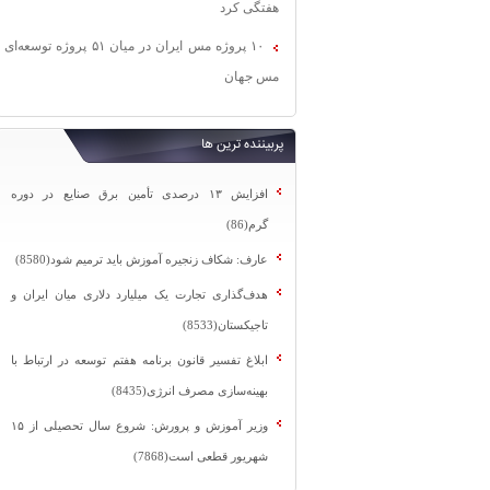
هفتگی کرد
۱۰ پروژه مس ایران در میان ۵۱ پروژه توسعه‌ای
مس جهان
پربیننده ترین ها
افزایش ۱۳ درصدی تأمین برق صنایع در دوره
گرم(86)
عارف: شکاف زنجیره آموزش باید ترمیم شود(8580)
هدف‌گذاری تجارت یک میلیارد دلاری میان ایران و
تاجیکستان(8533)
ابلاغ تفسیر قانون برنامه هفتم توسعه در ارتباط با
بهینه‌سازی مصرف انرژی(8435)
وزیر آموزش و پرورش: شروع سال تحصیلی از ۱۵
شهریور قطعی است(7868)