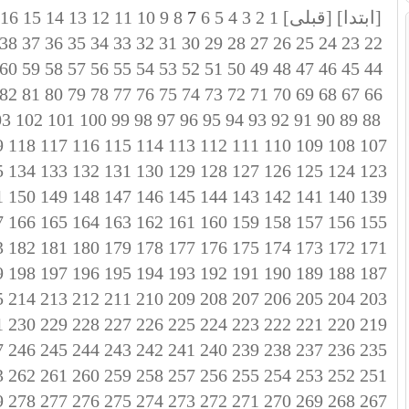
[ابتدا]
[قبلی]
1
2
3
4
5
6
7
8
9
10
11
12
13
14
15
16
38
37
36
35
34
33
32
31
30
29
28
27
26
25
24
23
22
60
59
58
57
56
55
54
53
52
51
50
49
48
47
46
45
44
82
81
80
79
78
77
76
75
74
73
72
71
70
69
68
67
66
03
102
101
100
99
98
97
96
95
94
93
92
91
90
89
88
9
118
117
116
115
114
113
112
111
110
109
108
107
5
134
133
132
131
130
129
128
127
126
125
124
123
1
150
149
148
147
146
145
144
143
142
141
140
139
7
166
165
164
163
162
161
160
159
158
157
156
155
3
182
181
180
179
178
177
176
175
174
173
172
171
9
198
197
196
195
194
193
192
191
190
189
188
187
5
214
213
212
211
210
209
208
207
206
205
204
203
1
230
229
228
227
226
225
224
223
222
221
220
219
7
246
245
244
243
242
241
240
239
238
237
236
235
3
262
261
260
259
258
257
256
255
254
253
252
251
9
278
277
276
275
274
273
272
271
270
269
268
267