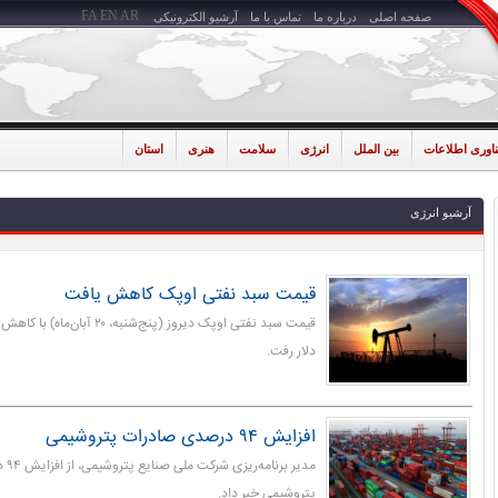
FA
EN
AR
صفحه اصلی
درباره ما
تماس با ما
آرشیو الکترونیکی
ناوری اطلاعات
بین الملل
انرژی
سلامت
هنری
استان
آرشیو انرژی
قیمت سبد نفتی اوپک کاهش یافت
دلار رفت.
افزایش ۹۴ درصدی صادرات پتروشیمی
مدیر
پتروشیمی خبر داد.