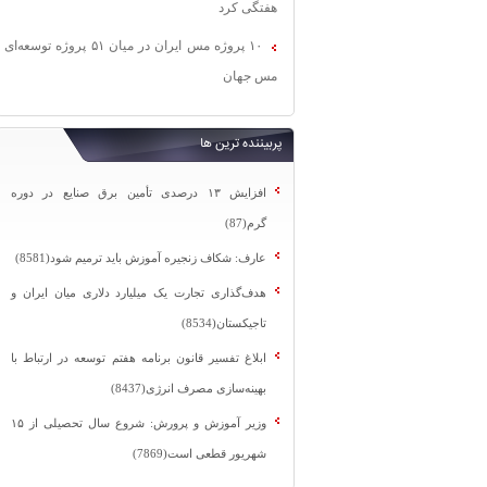
هفتگی کرد
۱۰ پروژه مس ایران در میان ۵۱ پروژه توسعه‌ای
مس جهان
پربیننده ترین ها
افزایش ۱۳ درصدی تأمین برق صنایع در دوره
گرم(87)
عارف: شکاف زنجیره آموزش باید ترمیم شود(8581)
هدف‌گذاری تجارت یک میلیارد دلاری میان ایران و
تاجیکستان(8534)
ابلاغ تفسیر قانون برنامه هفتم توسعه در ارتباط با
بهینه‌سازی مصرف انرژی(8437)
وزیر آموزش و پرورش: شروع سال تحصیلی از ۱۵
شهریور قطعی است(7869)