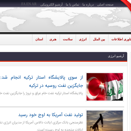
FA
EN
AR
صفحه اصلی
درباره ما
تماس با ما
آرشیو الکترونیکی
ناوری اطلاعات
بین الملل
انرژی
سلامت
هنری
استان
آرشیو انرژی
از سوی پالایشگاه استار ترکیه انجام شد
جایگزین نفت روسیه در ترکیه
پالایشگاه استار ترکیه نفت خام عراق و نروژ را جایگزین نفت خام
تولید نفت آمریکا به اوج خود رسید
نظرسنجی بانک مرکزی ایالت دالاس آمریکا از مدیران انرژی نش
ایالات متحده به اوج رسیده است.