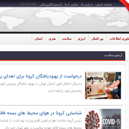
FA
EN
AR
صفحه اصلی
درباره ما
تماس با ما
آرشیو الکترونیکی
ناوری اطلاعات
بین الملل
انرژی
سلامت
هنری
استان
آرشیو سلامت
درخواست از بهبودیافتگان کرونا برای اهدای پل
پلاسمای خود را اهدا کنند.
شناسایی کرونا در هوای محیط های بسته فاق
رئیس گروه سلامت هوا و تغییر اقلیم وزارت بهداشت، از شناسا
محیط های بسته فاقد تهویه مناسب در شهر تهران خبر داد.