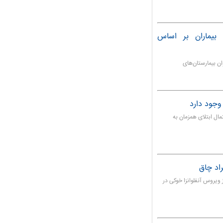
ع بیماران بر اساس
ن بیمارستان‌های
ل ابتلای همزمان به
راد چاق
 احتمال ابتلا به آنفلوانزا H۱N۱ ناشی از ویروس آنفلوانزا خوکی در