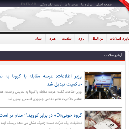
FA
EN
AR
صفحه اصلی
درباره ما
تماس با ما
آرشیو الکترونیکی
ناوری اطلاعات
بین الملل
انرژی
سلامت
هنری
استان
آرشیو سلامت
وزیر اطلاعات: عرصه مقابله با کرونا به
حاکمیت تبدیل شد
وزیر اطلاعات گفت: عرصه مقابله با کرونا به نمایش وحدت، هم
عناصر حاکمیت نظام مقدس جمهوری اسلامی تبدیل شد.
گروه خونی«O» در برابر کووید۱۹ مقام تر است