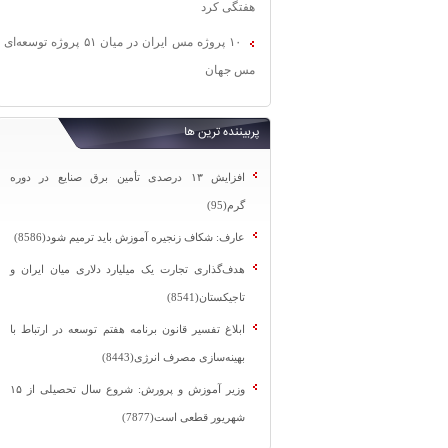
هفتگی کرد
۱۰ پروژه مس ایران در میان ۵۱ پروژه توسعه‌ای
مس جهان
پربیننده ترین ها
افزایش ۱۳ درصدی تأمین برق صنایع در دوره
گرم(95)
عارف: شکاف زنجیره آموزش باید ترمیم شود(8586)
هدف‌گذاری تجارت یک میلیارد دلاری میان ایران و
تاجیکستان(8541)
ابلاغ تفسیر قانون برنامه هفتم توسعه در ارتباط با
بهینه‌سازی مصرف انرژی(8443)
وزیر آموزش و پرورش: شروع سال تحصیلی از ۱۵
شهریور قطعی است(7877)