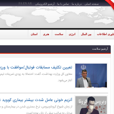
FA
EN
AR
صفحه اصلی
درباره ما
تماس با ما
آرشیو الکترونیکی
ناوری اطلاعات
بین الملل
انرژی
سلامت
هنری
استان
آرشیو سلامت
تعیین تکلیف مسابقات فوتبال/موافقت با ورز
معاون کل وزارت بهداشت، گفت: احتمالا به زودی تمرینات تیم
آغاز می‌شود.
آنزیم خونی عامل شدت بیشتر بیماری کووید ۱۹ در مردان
مردان به مراتب بیش از زنان بوده است.