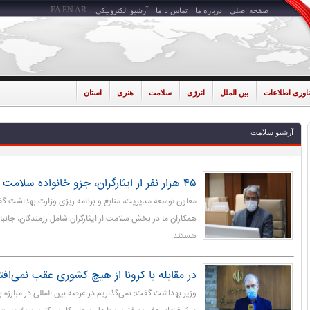
FA
EN
AR
صفحه اصلی
درباره ما
تماس با ما
آرشیو الکترونیکی
ناوری اطلاعات
بین الملل
انرژی
سلامت
هنری
استان
آرشیو سلامت
۴۵ هزار نفر از ایثارگران، جزو خانواده سلامت هستند
همکاران ما در بخش سلامت از ایثارگران شامل رزمندگان، جانباز
هستند.
در مقابله با کرونا از هیچ کشوری عقب نمی‌افت
وزیر بهداشت گفت: نمی‌گذاریم در عرصه بین المللی در مبارزه با