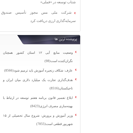
شتاب توسعه در «فملی»
شرکت ملی مس مجوز تأسیس صندوق
سرمایه‌گذاری ارزی دریافت کرد
پربیننده ترین ها
وضعیت منابع آبی ۱۲ استان کشور همچنان
نگران‌کننده است(98)
عارف: شکاف زنجیره آموزش باید ترمیم شود(8566)
هدف‌گذاری تجارت یک میلیارد دلاری میان ایران و
تاجیکستان(8516)
ابلاغ تفسیر قانون برنامه هفتم توسعه در ارتباط با
بهینه‌سازی مصرف انرژی(8423)
وزیر آموزش و پرورش: شروع سال تحصیلی از ۱۵
شهریور قطعی است(7855)