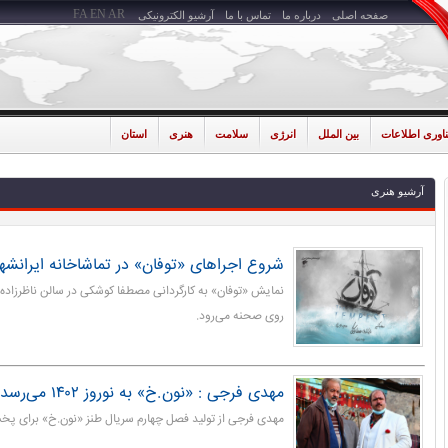
FA
EN
AR
صفحه اصلی
درباره ما
تماس با ما
آرشیو الکترونیکی
ناوری اطلاعات
بین الملل
انرژی
سلامت
هنری
استان
آرشیو هنری
شروع اجراهای «توفان» در تماشاخانه ایرانشه
نمایش «توفان» به کارگردانی مصطفا کوشکی در سالن ناظرزاده ک
روی صحنه می‌رود.
مهدی فرجی : «نون.خ» به نوروز ۱۴۰۲ می‌رسد
مهدی فرجی از تولید فصل چهارم سریال طنز «نون.خ» برای پخش در نوروز ۲