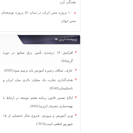
هفتگی کرد
۱۰ پروژه مس ایران در میان ۵۱ پروژه توسعه‌ای
مس جهان
پربیننده ترین ها
افزایش ۱۳ درصدی تأمین برق صنایع در دوره
گرم(94)
عارف: شکاف زنجیره آموزش باید ترمیم شود(8585)
هدف‌گذاری تجارت یک میلیارد دلاری میان ایران و
تاجیکستان(8540)
ابلاغ تفسیر قانون برنامه هفتم توسعه در ارتباط با
بهینه‌سازی مصرف انرژی(8442)
وزیر آموزش و پرورش: شروع سال تحصیلی از ۱۵
شهریور قطعی است(7876)