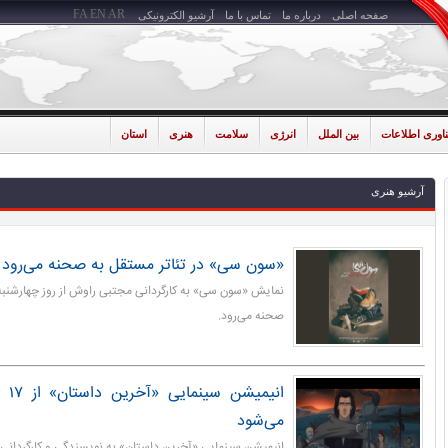
FA
EN
AR
صفحه اصلی
درباره ما
تماس با ما
آرشیو الکترونیکی
ناوری اطلاعات
بین الملل
انرژی
سلامت
هنری
استان
آرشیو هنری
«سون سی» در تئاتر مستقل به صحنه می‌رود
نمایش «سون سی» به کارگردانی مجتبی راوش از روز چهارشنبه 
صحنه می‌رود.
انیم
می‌شود
انیمیشن سینمایی «آخرین داستان» به نویسندگی و کارگردانی