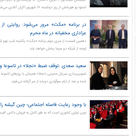
استودیو هورخش از روز دوشنبه، ۱۷ شهریور اکران آنلاین می‌شود.
در برنامه «مکث» مرور می‌شود: روایتی از 
عزاداری مخفیانه در ماه محرم
دهمین قسمت از سری سوم برنامه «مکث» یکشبه شب نهم شهری
توجه از شبکه دو سیما پخش خواهد شد.
سعید سعدی :توقف ضبط «نجلا» در تاسوعا و 
تصویربرداری سریال محرمی «نجلا» همزمان با روزهای تاسوعا
شده و بعد از ایام سوگواری دوباره از سر گرفته می‌شود.
با وجود رعایت فاصله اجتماعی؛ چین گیشه را ا
چین اولین کشوری است که به طور کامل به فروش باکس آفی