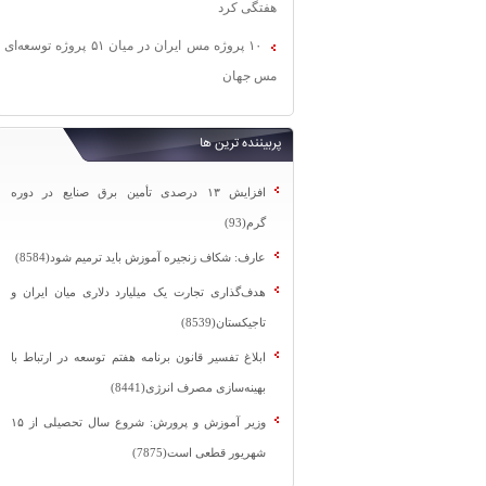
هفتگی کرد
۱۰ پروژه مس ایران در میان ۵۱ پروژه توسعه‌ای
مس جهان
پربیننده ترین ها
افزایش ۱۳ درصدی تأمین برق صنایع در دوره
گرم(93)
عارف: شکاف زنجیره آموزش باید ترمیم شود(8584)
هدف‌گذاری تجارت یک میلیارد دلاری میان ایران و
تاجیکستان(8539)
ابلاغ تفسیر قانون برنامه هفتم توسعه در ارتباط با
بهینه‌سازی مصرف انرژی(8441)
وزیر آموزش و پرورش: شروع سال تحصیلی از ۱۵
شهریور قطعی است(7875)