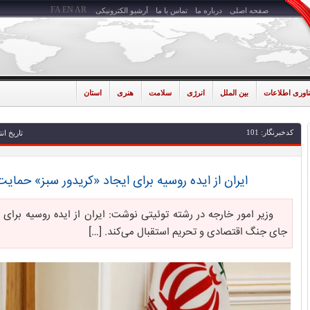
FA
EN
AR
صفحه اصلی
درباره ما
تماس با ما
آرشیو الکترونیکی
ناوری اطلاعات
بین الملل
انرژی
سلامت
هنری
استان
کدخبرنگار: 101
تاریخ انتشار: 1399-01
ایران از ایده روسیه برای ایجاد «کریدور سبز» حمایت
وزیر امور خارجه در رشته توئیتی نوشت: ایران از ایده روسیه برای ای
جای جنگ اقتصادی و تحریم استقبال می‌کند. […]