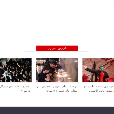
گزارش تصویری
ام غریبان حسینی در
اجتماع عظیم شیرخوارگان حسینی
افتتاح همزمان پروژه ها
م حسین (ع) تهران
در تهران
جهاد کشاورزی