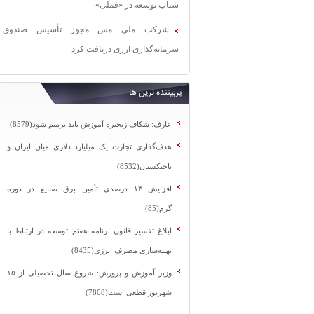
شتاب توسعه در «فملی»
شرکت ملی مس مجوز تأسیس صندوق
سرمایه‌گذاری ارزی دریافت کرد
پربیننده ترین ها
عارف: شکاف زنجیره آموزش باید ترمیم شود(8579)
هدف‌گذاری تجارت یک میلیارد دلاری میان ایران و
تاجیکستان(8532)
افزایش ۱۳ درصدی تأمین برق صنایع در دوره
گرم(85)
ابلاغ تفسیر قانون برنامه هفتم توسعه در ارتباط با
بهینه‌سازی مصرف انرژی(8435)
وزیر آموزش و پرورش: شروع سال تحصیلی از ۱۵
شهریور قطعی است(7868)