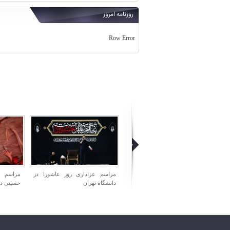
روزنامه امروز
Row Error
مراسم عزاداری روز عاشورا در
مراسم عزاداری شب تاسوعای
مراسم ش
دانشگاه تهران
حسینی در هیئت ریحانه الحسین
میدان اما