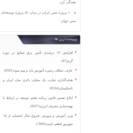
هفتگی کرد
۱۰ پروژه مس ایران در میان ۵۱ پروژه توسعه‌ای
مس جهان
پربیننده ترین ها
افزایش ۱۳ درصدی تأمین برق صنایع در دوره
گرم(87)
عارف: شکاف زنجیره آموزش باید ترمیم شود(8581)
هدف‌گذاری تجارت یک میلیارد دلاری میان ایران و
تاجیکستان(8534)
ابلاغ تفسیر قانون برنامه هفتم توسعه در ارتباط با
بهینه‌سازی مصرف انرژی(8437)
وزیر آموزش و پرورش: شروع سال تحصیلی از ۱۵
شهریور قطعی است(7869)