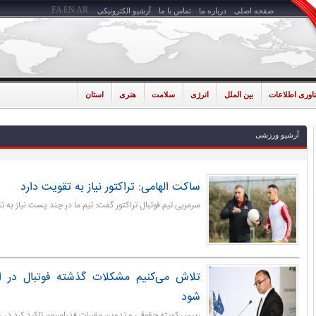
FA
EN
AR
صفحه اصلی
درباره ما
تماس با ما
آرشیو الکترونیکی
ناوری اطلاعات
بین الملل
انرژی
سلامت
هنری
استان
آرشیو ورزشی
ساکت الهامی: تراکتور نیاز به تقویت دارد
سرمربی تیم فوتبال تراکتور گفت: تیم ما در چند پست نیاز به ت
تلاش می‌کنیم مشکلات گذشته فوتبال در ا
شود
رییس کمیته حقوقی و تدوین مقررات فدراسیون تاکید کرد در ر