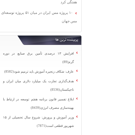
هفتگی کرد
۱۰ پروژه مس ایران در میان ۵۱ پروژه توسعه‌ای
مس جهان
پربیننده ترین ها
افزایش ۱۳ درصدی تأمین برق صنایع در دوره
گرم(89)
عارف: شکاف زنجیره آموزش باید ترمیم شود(8582)
هدف‌گذاری تجارت یک میلیارد دلاری میان ایران و
تاجیکستان(8536)
ابلاغ تفسیر قانون برنامه هفتم توسعه در ارتباط با
بهینه‌سازی مصرف انرژی(8439)
وزیر آموزش و پرورش: شروع سال تحصیلی از ۱۵
شهریور قطعی است(7871)