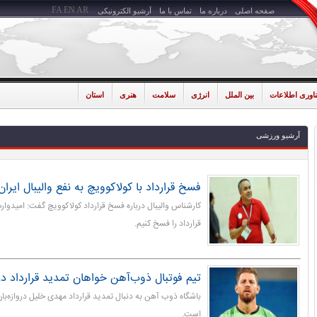
FA
EN
AR
صفحه اصلی
درباره ما
تماس با ما
آرشیو الکترونیکی
ناوری اطلاعات
بین الملل
انرژی
سلامت
هنری
استان
آرشیو ورزشی
فسخ قرارداد با کولاکوویچ به نفع والیبال ایران
کارشناس والیبال درباره فسخ قرارداد کولاکوویچ گفت: امیدوا
قرارداد را فسخ کنیم.
تیم فوتبال ذوب‌آهن خواهان تمدید قرارداد دروا
باشگاه ذوب آهن به دنبال تمدید قرارداد مهدی خلیل دروازه‌بان 
است.